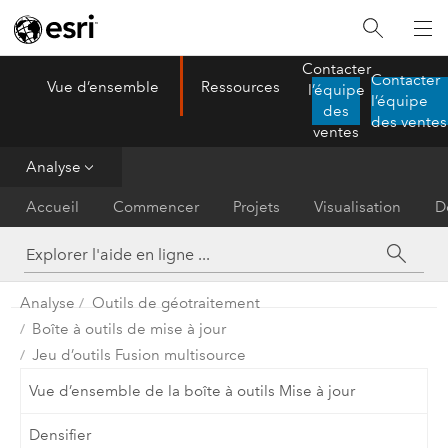
Contacter
Contacter
Vue d’ensemble
Ressources
l’équipe
ArcGIS AllSource
l’équipe
Menu
des
des ventes
ventes
Analyse
Accueil
Commencer
Projets
Visualisation
D
Analyse
Outils de géotraitement
Boîte à outils de mise à jour
Jeu d’outils Fusion multisource
Vue d’ensemble de la boîte à outils Mise à jour
Densifier