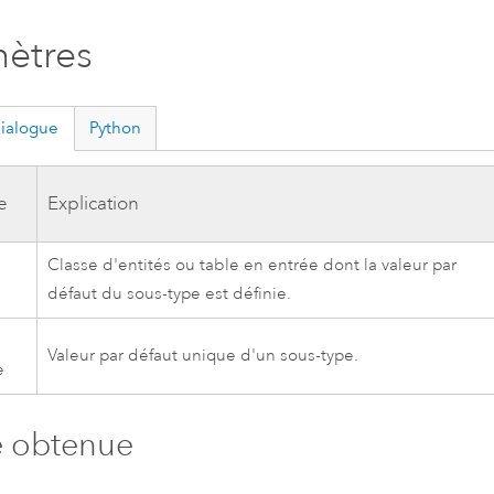
ètres
dialogue
Python
e
Explication
Classe d'entités ou table en entrée dont la valeur par
défaut du sous-type est définie.
Valeur par défaut unique d'un sous-type.
e
e obtenue