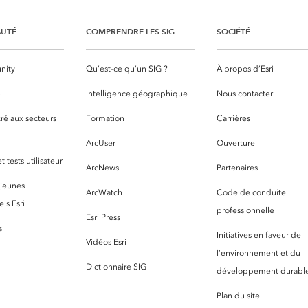
UTÉ
COMPRENDRE LES SIG
SOCIÉTÉ
nity
Qu’est-ce qu’un SIG ?
À propos d’Esri
S
Intelligence géographique
Nous contacter
ré aux secteurs
Formation
Carrières
ArcUser
Ouverture
 tests utilisateur
ArcNews
Partenaires
 jeunes
ArcWatch
Code de conduite
ls Esri
professionnelle
Esri Press
s
Initiatives en faveur de
Vidéos Esri
l’environnement et du
Dictionnaire SIG
développement durabl
Plan du site