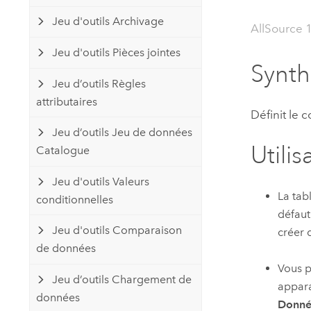
Ressources naturelles
Jeu d'outils Archivage
Technologie Developer
AllSource 
Créer des applications de
Jeu d'outils Pièces jointes
cartographie et d’analyse spatiale
Tous les secteurs d’activité
Synt
Jeu d’outils Règles
attributaires
Tous les produits
Définit le 
Jeu d’outils Jeu de données
Utilis
Catalogue
Jeu d'outils Valeurs
La tab
conditionnelles
défaut.
Jeu d'outils Comparaison
créer 
de données
Vous p
Jeu d’outils Chargement de
appara
données
Donn