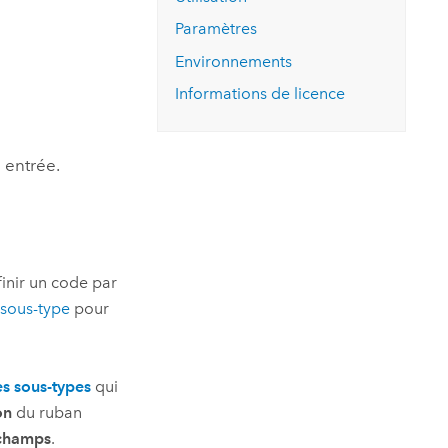
essai gratuit.
Lire le récit
Explorer ce cours
es et
Paramètres
Découvrir ArcGIS Pro
 de
Environnements
Informations de licence
l
n entrée.
finir un code par
 sous-type
pour
s sous-types
qui
on
du ruban
 champs
.