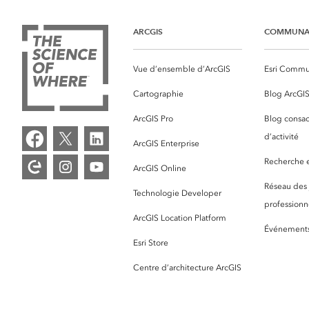
ARCGIS
COMMUNA
Vue d’ensemble d’ArcGIS
Esri Commu
Cartographie
Blog ArcGI
ArcGIS Pro
Blog consac
d’activité
ArcGIS Enterprise
Recherche et
ArcGIS Online
Réseau des
Technologie Developer
professionne
ArcGIS Location Platform
Événement
Esri Store
Centre d’architecture ArcGIS