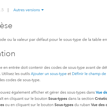
professionnels et
perspectiv
1.5
|
Autres versions
technologiques
tendances
l’univers
hèse
géospatia
code ou la valeur par défaut pour le sous-type de la table e
Tous les récits
ation
le en entrée doit contenir des codes de sous-type avant de dé
 Utilisez les outils
Ajouter un sous-type
et
Définir le champ de
des codes de sous-type.
ouvez également afficher et gérer des sous-types dans
Vue de
ît en cliquant sur le bouton
Sous-types
dans la section
Créati
ées
ou en cliquant sur le bouton
Sous-types
du ruban
Vue des