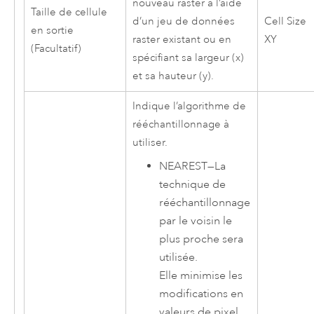
nouveau raster à l’aide
Taille de cellule
d’un jeu de données
Cell Size
en sortie
raster existant ou en
XY
(Facultatif)
spécifiant sa largeur (x)
et sa hauteur (y).
Indique l’algorithme de
rééchantillonnage à
utiliser.
NEAREST
—
La
technique de
rééchantillonnage
par le voisin le
plus proche sera
utilisée.
Elle minimise les
modifications en
valeurs de pixel