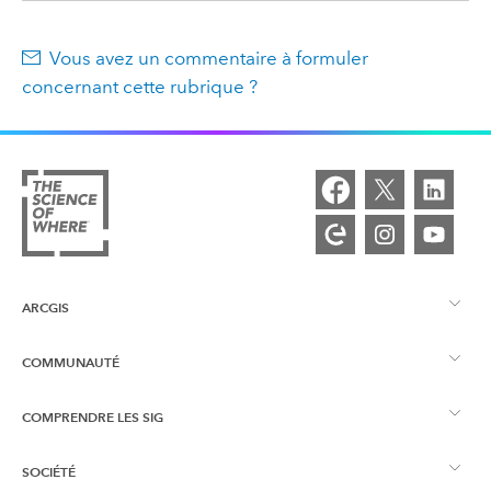
Vous avez un commentaire à formuler
concernant cette rubrique ?
ARCGIS
COMMUNAUTÉ
Vue d’ensemble d’ArcGIS
COMPRENDRE LES SIG
Esri Community
Cartographie
SOCIÉTÉ
Qu’est-ce qu’un SIG ?
Blog ArcGIS
ArcGIS Pro