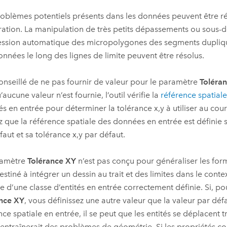
oblèmes potentiels présents dans les données peuvent être r
gration. La manipulation de très petits dépassements ou sous-
ssion automatique des micropolygones des segments dupliqué
nnées le long des lignes de limite peuvent être résolus.
 conseillé de ne pas fournir de valeur pour le paramètre
Toléra
aucune valeur n’est fournie, l’outil vérifie la
référence spatiale
tés en entrée pour déterminer la tolérance x,y à utiliser au cour
ez que la référence spatiale des données en entrée est définie s
faut et sa tolérance x,y par défaut.
ramètre
Tolérance XY
n’est pas conçu pour généraliser les fo
 destiné à intégrer un dessin au trait et des limites dans le cont
le d’une classe d’entités en entrée correctement définie. Si, p
nce XY
, vous définissez une autre valeur que la valeur par déf
nce spatiale en entrée, il se peut que les entités se déplacent 
 entraînerait des problèmes de géométrie. Si les propriétés co