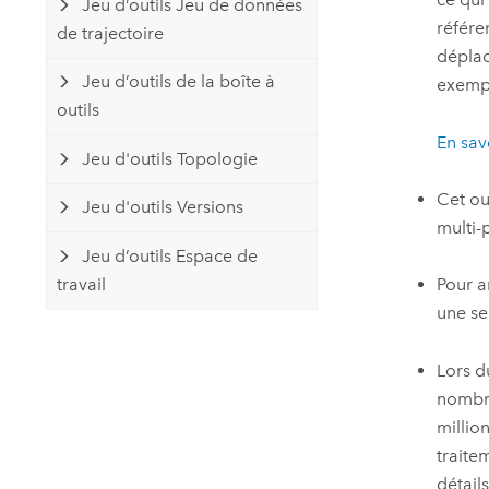
Jeu d’outils Jeu de données
référen
de trajectoire
déplac
Jeu d’outils de la boîte à
exempl
outils
En sav
Jeu d'outils Topologie
Cet ou
Jeu d'outils Versions
multi-
Jeu d’outils Espace de
travail
Pour a
une se
Lors d
nombre
millio
traite
détail