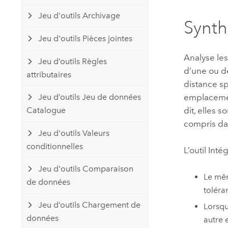
Ressources naturelles
Jeu d'outils Archivage
Technologie Developer
Synt
Créer des applications de
Jeu d'outils Pièces jointes
cartographie et d’analyse spatiale
Tous les secteurs d’activité
Analyse le
Jeu d’outils Règles
d’une ou de
attributaires
Tous les produits
distance s
emplacemen
Jeu d’outils Jeu de données
dit, elles 
Catalogue
compris dan
Jeu d'outils Valeurs
conditionnelles
L’outil
Inté
Jeu d'outils Comparaison
Le mêm
de données
toléra
Jeu d’outils Chargement de
Lorsqu
données
autre 