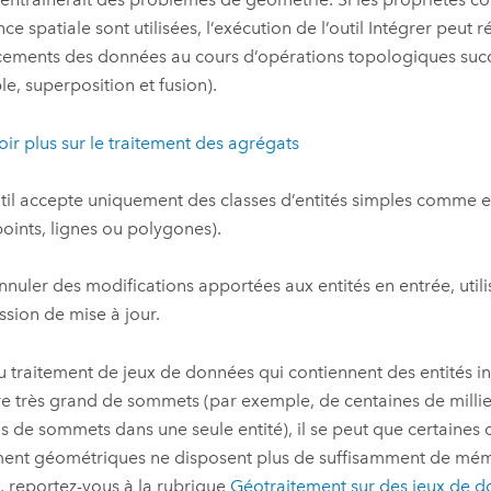
ce spatiale sont utilisées, l’exécution de l’outil
Intégrer
peut ré
ements des données au cours d’opérations topologiques succ
e, superposition et fusion).
oir plus sur le traitement des agrégats
til accepte uniquement des classes d’entités simples comme en
points, lignes ou polygones).
nnuler des modifications apportées aux entités en entrée, utili
ssion de mise à jour.
u traitement de jeux de données qui contiennent des entités in
 très grand de sommets (par exemple, de centaines de millier
ns de sommets dans une seule entité), il se peut que certaines
ment géométriques ne disposent plus de suffisamment de mém
s, reportez-vous à la rubrique
Géotraitement sur des jeux de 