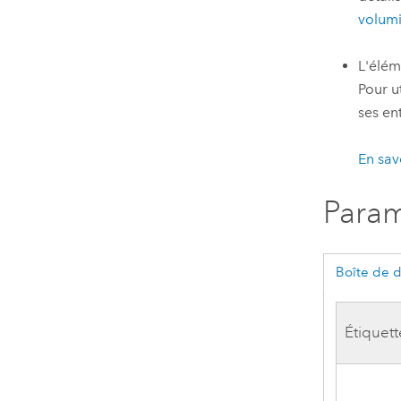
volum
L'élém
Pour ut
ses en
En sav
Param
Boîte de 
Étiquett