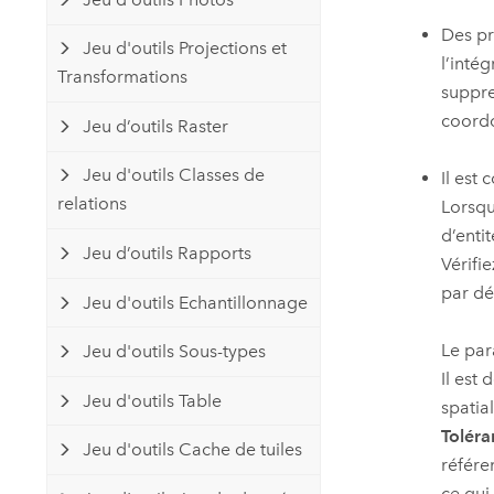
Des pr
Jeu d'outils Projections et
l’inté
Transformations
suppre
coordo
Jeu d’outils Raster
Jeu d'outils Classes de
Il est
relations
Lorsqu’
d’enti
Jeu d’outils Rapports
Vérifi
par dé
Jeu d'outils Echantillonnage
Le pa
Jeu d'outils Sous-types
Il est
Jeu d'outils Table
spatia
Toléra
Jeu d'outils Cache de tuiles
référe
ce qui