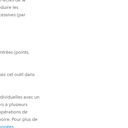
duire les
essives (par
trées (points,
sez cet outil dans
dividuelles avec un
s à plusieurs
 opérations de
oire. Pour plus de
données