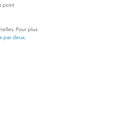
u point
ielles. Pour plus
ux par deux
.