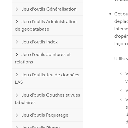
Jeu d'outils Généralisation
Cet ou
déplac
Jeu d’outils Administration
inters
de géodatabase
d’opér
Jeu d'outils Index
façon 
Jeu d'outils Jointures et
Utilise
relations
V
Jeu d’outils Jeu de données
v
LAS
V
Jeu d’outils Couches et vues
V
tabulaires
e
d
Jeu d’outils Paquetage
d
Jeu d'outils Photos