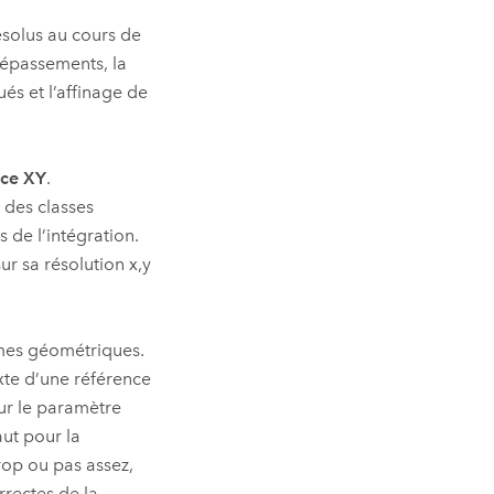
ésolus au cours de
dépassements, la
s et l’affinage de
nce XY
.
des classes
s de l’intégration.
ur sa résolution x,y
rmes géométriques.
exte d’une référence
our le paramètre
aut pour la
trop ou pas assez,
rrectes de la