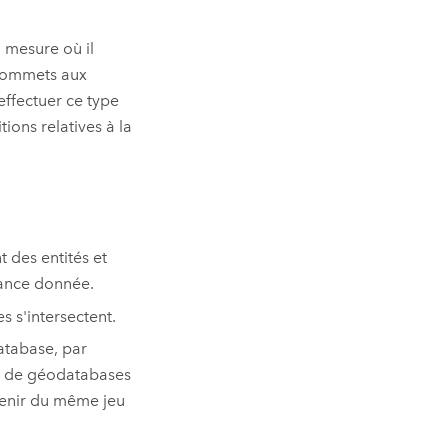
 mesure où il
 sommets aux
 effectuer ce type
ions relatives à la
 des entités et
rance donnée.
s s'intersectent.
atabase, par
es de géodatabases
ovenir du même jeu