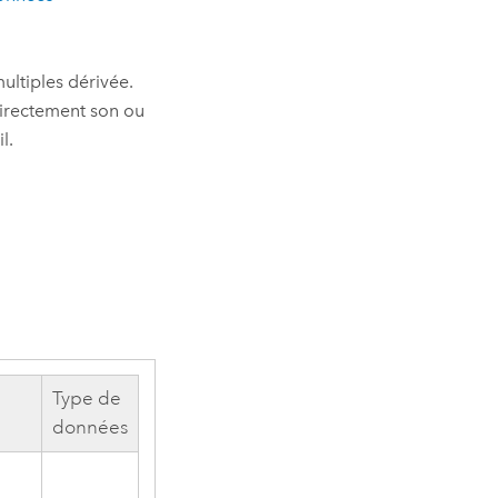
ultiples dérivée.
z directement son ou
l.
Type de
données