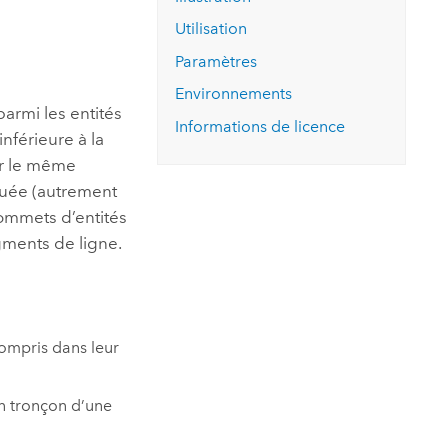
essai gratuit.
Lire le récit
Explorer ce cours
es et
Utilisation
Découvrir ArcGIS Pro
 de
Paramètres
Environnements
l
rmi les entités
Informations de licence
inférieure à la
er le même
buée (autrement
sommets d’entités
gments de ligne.
mpris dans leur
un tronçon d’une