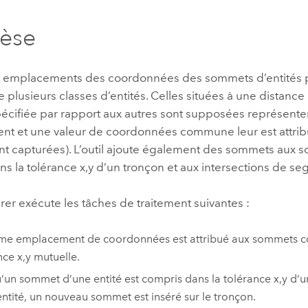
professionnels et
perspectiv
hèse
technologiques
tendances
l’univers
géospatia
s emplacements des coordonnées des sommets d’entités pa
 plusieurs classes d’entités. Celles situées à une distance 
pécifiée par rapport aux autres sont supposées représent
Tous les récits
t et une valeur de coordonnées commune leur est attri
sont capturées). L’outil ajoute également des sommets aux 
s la tolérance x,y d’un tronçon et aux intersections de se
grer
exécute les tâches de traitement suivantes :
e emplacement de coordonnées est attribué aux sommets co
nce x,y mutuelle.
’un sommet d’une entité est compris dans la tolérance x,y d’
entité, un nouveau sommet est inséré sur le tronçon.