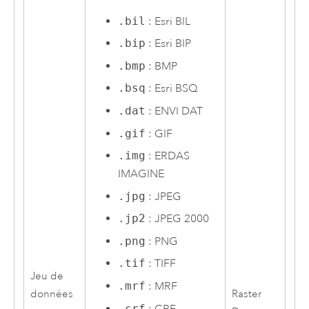
.bil
:
Esri
BIL
.bip
:
Esri
BIP
.bmp
: BMP
.bsq
:
Esri
BSQ
.dat
: ENVI DAT
.gif
: GIF
.img
: ERDAS
IMAGINE
.jpg
: JPEG
.jp2
: JPEG 2000
.png
: PNG
.tif
: TIFF
Jeu de
.mrf
: MRF
données
Raster
.crf
: CRF