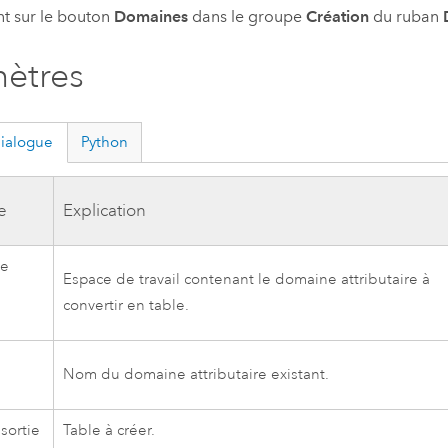
nt sur le bouton
Domaines
dans le groupe
Création
du ruban
ètres
dialogue
Python
e
Explication
de
Espace de travail contenant le domaine attributaire à
n
convertir en table.
Nom du domaine attributaire existant.
sortie
Table à créer.