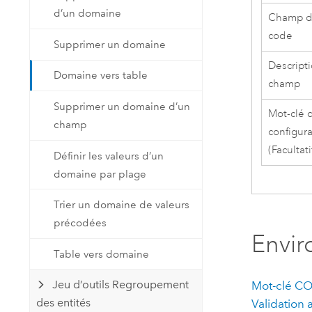
d’un domaine
Champ 
code
Supprimer un domaine
Descript
Domaine vers table
champ
Supprimer un domaine d’un
Mot-clé 
champ
configur
(Facultati
Définir les valeurs d’un
domaine par plage
Trier un domaine de valeurs
précodées
Envi
Table vers domaine
Jeu d’outils Regroupement
Mot-clé CO
des entités
Validation