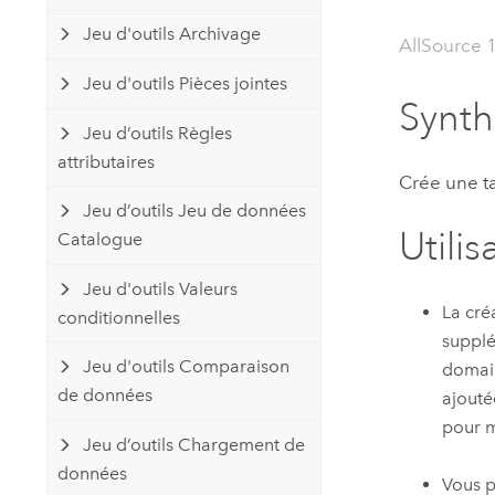
Ressources naturelles
Jeu d'outils Archivage
Technologie Developer
AllSource 
Créer des applications de
Jeu d'outils Pièces jointes
cartographie et d’analyse spatiale
Tous les secteurs d’activité
Synt
Jeu d’outils Règles
attributaires
Tous les produits
Crée une ta
Jeu d’outils Jeu de données
Utilis
Catalogue
Jeu d'outils Valeurs
La cré
conditionnelles
supplé
Jeu d'outils Comparaison
domain
de données
ajouté
pour m
Jeu d’outils Chargement de
données
Vous p