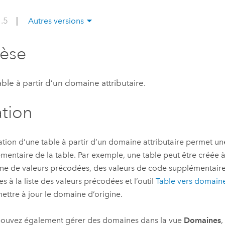
professionnels et
perspectiv
1.5
|
Autres versions
technologiques
tendances
l’univers
hèse
géospatia
ble à partir d’un domaine attributaire.
Tous les récits
ation
ation d’une table à partir d’un domaine attributaire permet un
mentaire de la table. Par exemple, une table peut être créée à
e de valeurs précodées, des valeurs de code supplémentaire
es à la liste des valeurs précodées et l’outil
Table vers domain
ettre à jour le domaine d’origine.
ouvez également gérer des domaines dans la vue
Domaines
,