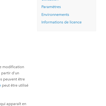
essai gratuit.
Lire le récit
Explorer ce cours
es et
Paramètres
Découvrir ArcGIS Pro
 de
Environnements
Informations de licence
l
e modification
 partir d’un
s peuvent être
e
peut être utilisé
 qui apparaît en