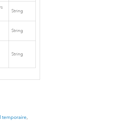
rs
String
String
String
l temporaire
,