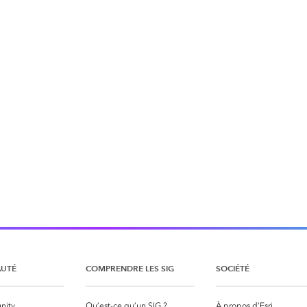
UTÉ
COMPRENDRE LES SIG
SOCIÉTÉ
nity
Qu’est-ce qu’un SIG ?
À propos d’Esri