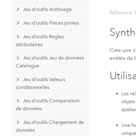
Ressources naturelles
Jeu d'outils Archivage
Technologie Developer
AllSource 
Créer des applications de
Jeu d'outils Pièces jointes
cartographie et d’analyse spatiale
Tous les secteurs d’activité
Synt
Jeu d’outils Règles
attributaires
Tous les produits
Crée une c
entités de l
Jeu d’outils Jeu de données
Catalogue
Utilis
Jeu d'outils Valeurs
conditionnelles
Les rel
Jeu d'outils Comparaison
objets
de données
spatia
Jeu d’outils Chargement de
Une fo
données
unique