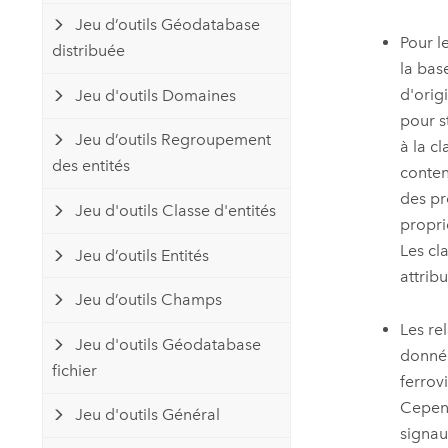
Jeu d’outils Géodatabase
Pour l
distribuée
la bas
d'orig
Jeu d'outils Domaines
pour st
Jeu d’outils Regroupement
à la c
des entités
conten
des pr
Jeu d'outils Classe d'entités
propri
Les cl
Jeu d’outils Entités
attrib
Jeu d’outils Champs
Les re
Jeu d'outils Géodatabase
donnée
fichier
ferrov
Cepend
Jeu d'outils Général
signau