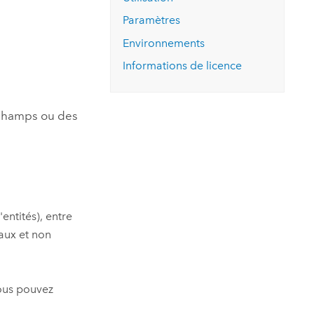
essai gratuit.
Lire le récit
Explorer ce cours
es et
Paramètres
Découvrir ArcGIS Pro
 de
Environnements
Informations de licence
l
 champs ou des
'entités), entre
iaux et non
vous pouvez