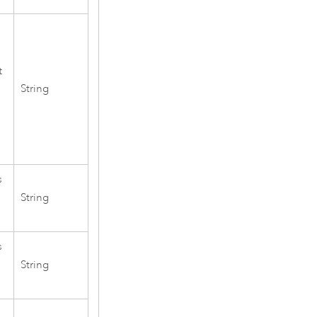
e
t
String
s
String
s
e
String
s