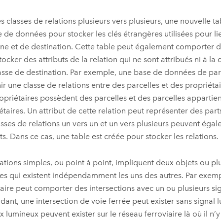
es classes de relations plusieurs vers plusieurs, une nouvelle t
e de données pour stocker les clés étrangères utilisées pour lie
ine et de destination. Cette table peut également comporter 
ocker des attributs de la relation qui ne sont attribués ni à la c
lasse de destination. Par exemple, une base de données de par
ir une classe de relations entre des parcelles et des propriéta
opriétaires possèdent des parcelles et des parcelles appartie
étaires. Un attribut de cette relation peut représenter des par
asses de relations un vers un et un vers plusieurs peuvent éga
uts. Dans ce cas, une table est créée pour stocker les relations.
lations simples, ou point à point, impliquent deux objets ou pl
s qui existent indépendamment les uns des autres. Par exemp
iaire peut comporter des intersections avec un ou plusieurs s
ant, une intersection de voie ferrée peut exister sans signal 
x lumineux peuvent exister sur le réseau ferroviaire là où il n’y