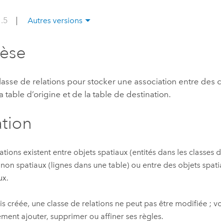
professionnels et
perspectiv
1.5
|
Autres versions
technologiques
tendances
l’univers
hèse
géospatia
lasse de relations pour stocker une association entre des
Tous les récits
a table d’origine et de la table de destination.
ation
ations existent entre objets spatiaux (entités dans les classes d
 non spatiaux (lignes dans une table) ou entre des objets spat
ux.
is créée, une classe de relations ne peut pas être modifiée ; 
ment ajouter, supprimer ou affiner ses règles.