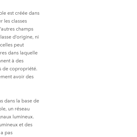
able est créée dans
r les classes
d’autres champs
lasse d’origine, ni
celles peut
ires dans laquelle
nnent à des
ts de copropriété.
lement avoir des
us dans la base de
le, un réseau
ignaux lumineux.
lumineux et des
 a pas