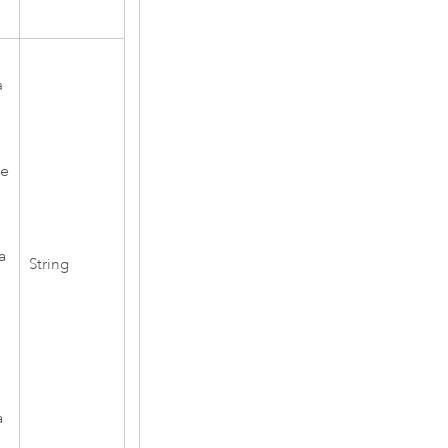
a
ne
a
String
a