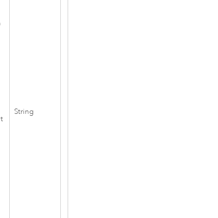
n
String
t