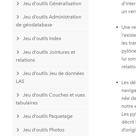
d’inte
Jeu d'outils Généralisation
un vers
Jeu d’outils Administration
de géodatabase
Une re
l'exis
Jeu d'outils Index
les tr
pylône
Jeu d'outils Jointures et
lui so
relations
relati
Jeu d’outils Jeu de données
LAS
Les dé
naviga
Jeu d’outils Couches et vues
née de
tabulaires
notre 
Les py
Jeu d’outils Paquetage
décrit
Jeu d'outils Photos
d’orig