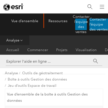
Contacter
Contacter
Vue d’ensemble
Ressources
l’équipe
ArcGIS AllSource
l’équipe
Menu
des
des ventes
ventes
Analyse
Accueil
Commencer
Projets
Visualisation
D
Analyse
Outils de géotraitement
Boîte à outils Gestion des données
Jeu d’outils Espace de travail
Vue d’ensemble de la boîte à outils Gestion des
données