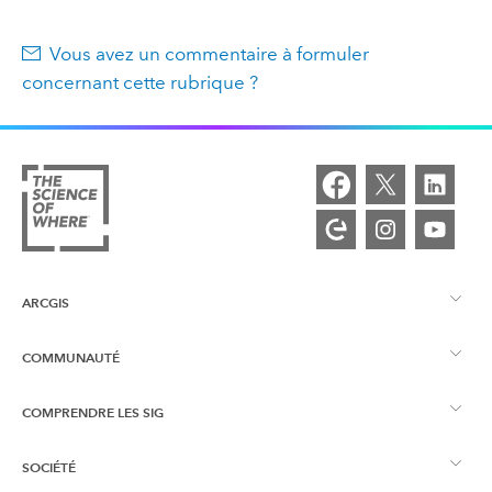
Vous avez un commentaire à formuler
concernant cette rubrique ?
ARCGIS
COMMUNAUTÉ
Vue d’ensemble d’ArcGIS
COMPRENDRE LES SIG
Esri Community
Cartographie
SOCIÉTÉ
Qu’est-ce qu’un SIG ?
Blog ArcGIS
ArcGIS Pro