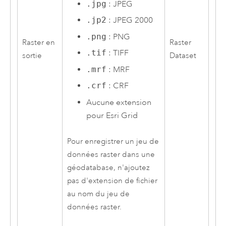
.jpg
: JPEG
.jp2
: JPEG 2000
.png
: PNG
Raster en
Raster
.tif
: TIFF
sortie
Dataset
.mrf
: MRF
.crf
: CRF
Aucune extension
pour
Esri
Grid
Pour enregistrer un jeu de
données raster dans une
géodatabase, n'ajoutez
pas d'extension de fichier
au nom du jeu de
données raster.