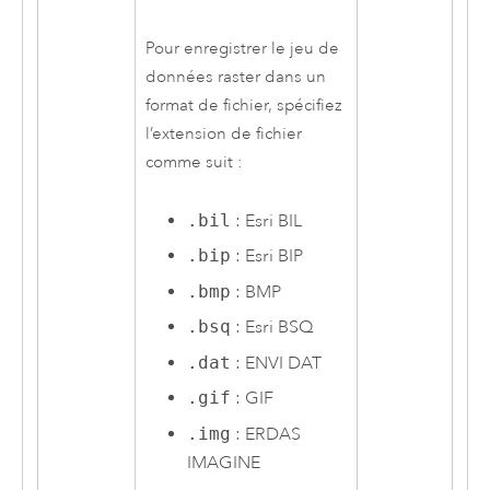
Pour enregistrer le jeu de
données raster dans un
format de fichier, spécifiez
l’extension de fichier
comme suit :
.bil
:
Esri
BIL
.bip
:
Esri
BIP
.bmp
: BMP
.bsq
:
Esri
BSQ
.dat
: ENVI DAT
.gif
: GIF
.img
: ERDAS
IMAGINE