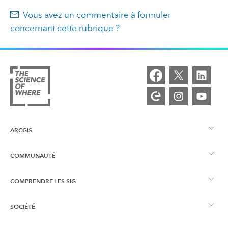
Vous avez un commentaire à formuler
concernant cette rubrique ?
ARCGIS
COMMUNAUTÉ
Vue d’ensemble d’ArcGIS
COMPRENDRE LES SIG
Esri Community
Cartographie
SOCIÉTÉ
Qu’est-ce qu’un SIG ?
Blog ArcGIS
ArcGIS Pro