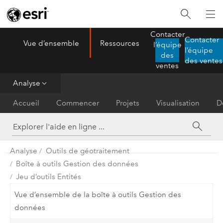
Contacter
Contacter
Vue d’ensemble
Ressources
l’équipe
ArcGIS AllSource
l’équipe
Menu
des
des ventes
ventes
Analyse
Accueil
Commencer
Projets
Visualisation
D
Analyse
Outils de géotraitement
Boîte à outils Gestion des données
Jeu d’outils Entités
Vue d’ensemble de la boîte à outils Gestion des
données