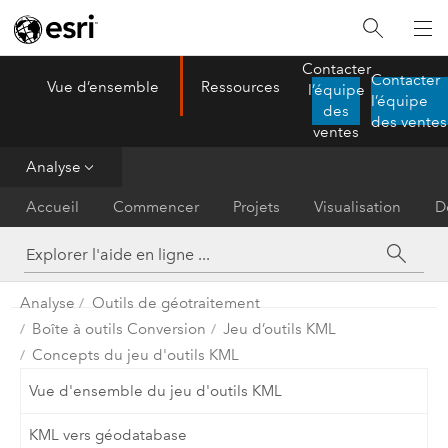
Contacter
Contacter
Vue d’ensemble
Ressources
l’équipe
ArcGIS AllSource
l’équipe
Menu
des
des ventes
ventes
Analyse
Accueil
Commencer
Projets
Visualisation
D
Analyse
Outils de géotraitement
Boîte à outils Conversion
Jeu d’outils KML
Concepts du jeu d'outils KML
Vue d'ensemble du jeu d'outils KML
KML vers géodatabase