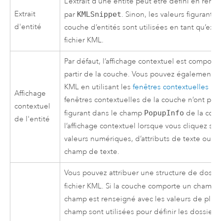
L’extrait d’une entité peut être défini en remp
Extrait
par
KMLSnippet
. Sinon, les valeurs figurant
d'entité
couche d’entités sont utilisées en tant qu’ext
fichier KML.
Par défaut, l’affichage contextuel est composé
partir de la couche. Vous pouvez également dé
KML en utilisant les
fenêtres contextuelles pe
Affichage
fenêtres contextuelles de la couche n’ont pas 
contextuel
figurant dans le champ
PopupInfo
de la couc
de l'entité
l’affichage contextuel lorsque vous cliquez sur
valeurs numériques, d’attributs de texte ou 
champ de texte.
Vous pouvez attribuer une structure de dossie
fichier KML. Si la couche comporte un cham
champ est renseigné avec les valeurs de plusi
champ sont utilisées pour définir les dossiers