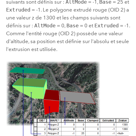
suivants sont définis sur :
AltMode
= -1,
Base
= 25 et
Extruded
= -1. Le polygone extrudé rouge (OID 2) a
une valeur z de 1300 et les champs suivants sont
définis sur :
AltMode
= 0,
Base
= 0 et
Extruded
= -1.
Comme l'entité rouge (OID 2) possède une valeur
d'altitude, sa position est définie sur l'absolu et seule
l'extrusion est utilisée.