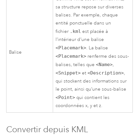
sa structure repose sur diverses
balises. Par exemple, chaque
entité ponctuelle dans un
fichier
.kml
est placée à
l’intérieur d’une balise
<Placemark>
. La balise
Balise
<Placemark>
renferme des sous-
balises, telles que
<Name>
,
<Snippet>
et
<Description>
,
qui stockent des informations sur
le point, ainsi qu’une sous-balise
<Point>
qui contient les
coordonnées x, y et z.
Convertir depuis KML