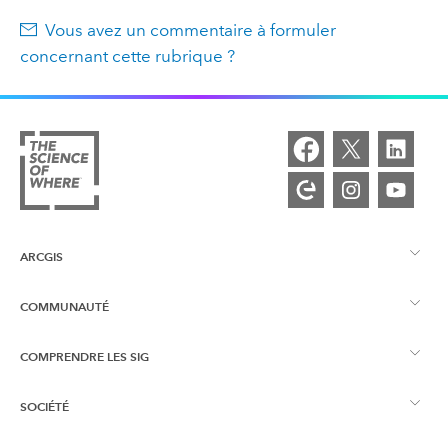
Vous avez un commentaire à formuler
concernant cette rubrique ?
ARCGIS
COMMUNAUTÉ
Vue d’ensemble d’ArcGIS
COMPRENDRE LES SIG
Esri Community
Cartographie
SOCIÉTÉ
Qu’est-ce qu’un SIG ?
Blog ArcGIS
ArcGIS Pro