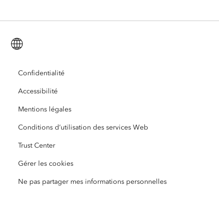
ArcGIS for Personal Use
Nous contacter
Formation
Recherche et tests utilisateur
ArcGIS Online
ArcGIS for Student Use
Français (French)
Carrières
ArcUser
Réseau des jeunes professionnels Esri
Technologie Developer
Protection de l’environnement
Ouverture
Confidentialité
ArcNews
Événements
ArcGIS Location Platform
Accessibilité
Réponse aux catastrophes
Partenaires
ArcWatch
Esri Store
Mentions légales
Enseignement
Conditions d’utilisation des services Web
Code de conduite professionnelle
Esri Press
Centre d’architecture ArcGIS
Trust Center
Organisations à but non lucratif
Initiatives en faveur de l’environnement et du développement durable
Vidéos Esri
Gérer les cookies
Égalité raciale
Ne pas partager mes informations personnelles
Plan du site
Dictionnaire SIG