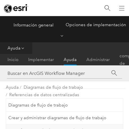
Opciones de implementación
Información general
ArcGIS Workflow Manager
Menu
Ayuda
Matr
comp
Inicio
Implementar
Ayuda
Administrar
de
func
Ayuda
Diagramas de flujo de trabajo
Referencias de datos centralizadas
Diagramas de flujo de trabajo
Crear y administrar diagramas de flujo de trabajo