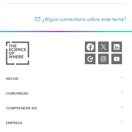
¿Algún comentario sobre este tema?
ARCGIS
COMUNIDAD
Descripción general de ArcGIS
COMPRENDER SIG
Comunidad de Esri
Representación cartográfica
EMPRESA
¿Qué son los SIG?
Blog de ArcGIS
ArcGIS Pro