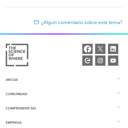
¿Algún comentario sobre este tema?
ARCGIS
COMUNIDAD
Descripción general de ArcGIS
COMPRENDER SIG
Comunidad de Esri
Representación cartográfica
EMPRESA
¿Qué son los SIG?
Blog de ArcGIS
ArcGIS Pro