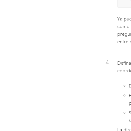
Ya pue
como r
pregun
entre 
Defin
coord
E
E
p
S
s
La dir