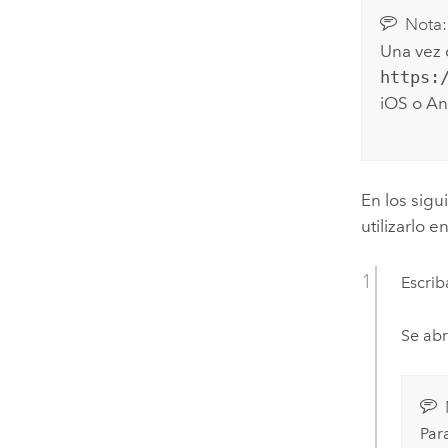
Nota:
Una vez 
https:
iOS
o
An
En los sig
utilizarlo 
Escri
Se abr
Para