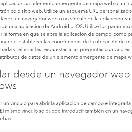
 aplicación, un elemento emergente de mapa web o un hi
Explorar la gestión de infrae
trónico o sitio web. Utilice un esquema URL personalizado p
Todas las historias
 desde un navegador web o un vínculo de la aplicación
Su
esde una aplicación de
Android
o
iOS
. Utilice los parámetr
ar la forma en que se abre la aplicación de campo, como p
oncreta, establecer las coordenadas de la ubicación de m
nada y rellenar las respuestas a las preguntas con valore
atributos de datos de un elemento emergente de mapa w
lar desde un navegador web
ows
 un vínculo para abrir la aplicación de campo e integrarla
. El mismo vínculo se puede introducir también en un nav
uebas.