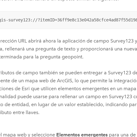
gis-survey123://?itemID=36ff9e8c13e042a58cfce4ad87f55d19
irección URL abrirá ahora la aplicación de campo
Survey123
y
a, rellenará una pregunta de texto y proporcionará una nuev
erminada para la pregunta geopoint.
tributos de campo también se pueden entregar a
Survey123
de
nte de un mapa web de ArcGIS, lo que permite la integració
aciones de
Esri
que utilicen elementos emergentes en un mapa
nalidad puede usarse para rellenar un campo en
Survey123
co
to de entidad, en lugar de un valor establecido, indicando pa
ributo entre llaves.
el mapa web y seleccione
Elementos emergentes
para una de l