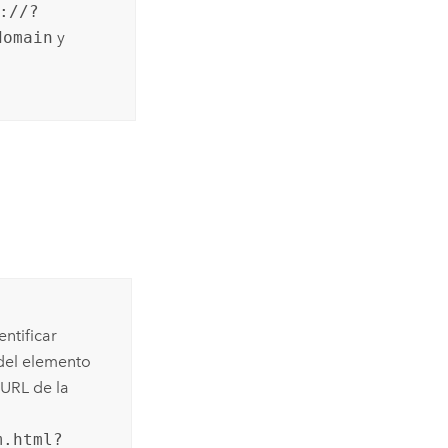
://?
domain
y
entificar
 del elemento
n URL de la
m.html?