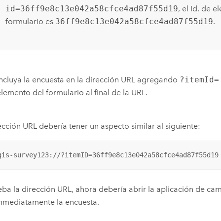
id=36ff9e8c13e042a58cfce4ad87f55d19
, el Id. de 
formulario es
36ff9e8c13e042a58cfce4ad87f55d19
.
Incluya la encuesta en la dirección URL agregando
?itemId=
elemento del formulario al final de la URL.
ección URL debería tener un aspecto similar al siguiente:
gis-survey123://?itemID=36ff9e8c13e042a58cfce4ad87f55d19
eba la dirección URL, ahora debería abrir la aplicación de c
inmediatamente la encuesta.