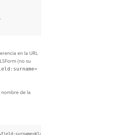
.
erencia en la URL
XLSForm (no su
ield:surname=
l nombre de la
&field:surname=Klauser