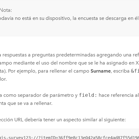
Nota:
odavía no está en su dispositivo, la encuesta se descarga en él
a respuestas a preguntas predeterminadas agregando una ref
ampo mediante el uso del nombre que se le ha asignado en 
ta). Por ejemplo, para rellenar el campo
Surname
, escriba
&f
lor.
a como separador de parámetro y
field:
hace referencia a
ta que se va a rellenar.
ección URL debería tener un aspecto similar al siguiente:
gis-survey123://?itemID=36ff9e8c13e042a58cfce4ad87f55d19