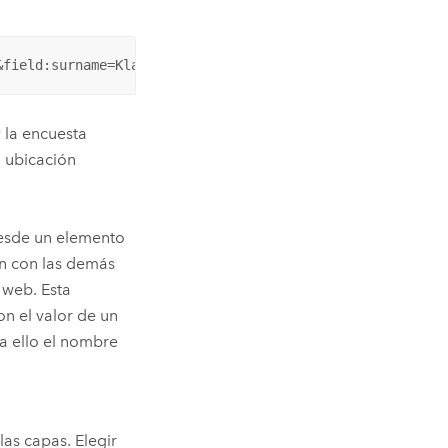
&field:surname=Klauser&center=37.8199,-122.4783,20
 la encuesta
a ubicación
sde un elemento
n con las demás
 web. Esta
n el valor de un
ra ello el nombre
as capas. Elegir