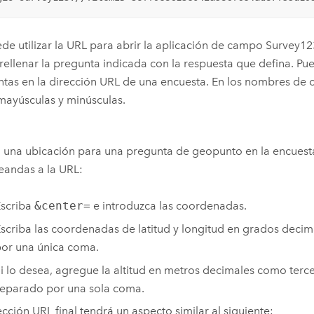
de utilizar la URL para abrir la aplicación de campo
Survey12
ellenar la pregunta indicada con la respuesta que defina. Pue
tas en la dirección URL de una encuesta. En los nombres de 
mayúsculas y minúsculas.
a una ubicación para una pregunta de geopunto en la encues
eandas a la URL:
scriba
&center=
e introduzca las coordenadas.
scriba las coordenadas de latitud y longitud en grados decim
or una única coma.
i lo desea, agregue la altitud en metros decimales como terce
eparado por una sola coma.
ección URL final tendrá un aspecto similar al siguiente: