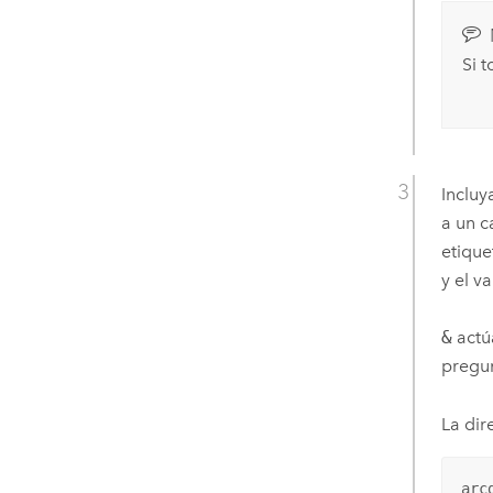
Si t
Incluy
a un c
etique
y el va
&
actú
pregun
La dir
arc