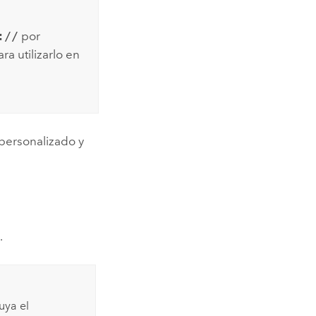
://
por
ra utilizarlo en
personalizado y
.
uya el