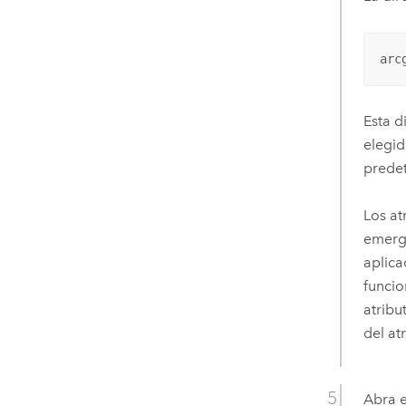
arc
Esta d
elegid
predet
Los a
emerge
aplic
funcio
atribu
del at
Abra 