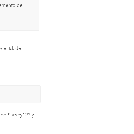
elemento del
y el Id. de
ampo
Survey123
y