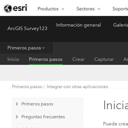
Productos
Sectores
Soporte
ARCGIS
SECTORES
SOPORTE
CA
Información general
Galerí
ArcGIS Survey123
Descripción general de ArcGIS
Arquitectura, ingeniería y
Servici
Re
Menu
Plataforma geoespacial de Esri
construcción
Ve
Soporte
para empresas
es
Primeros pasos
Empresa
Formac
ArcGIS Online
An
Inicio
Primeros pasos
Crear
Capturar
An
Conservación
Plataforma completa de
Pr
representación cartográfica de
an
Educación
SaaS
Ad
Servicios públicos de ener
Primeros pasos
Integrar con otras aplicaciones
ArcGIS Pro
In
Gestión de instalaciones
El software SIG líder del mundo
es
Inic
Primeros pasos
Salud y servicios humanos
ArcGIS Enterprise
Preguntas frecuentes
Sistema fundamental para SIG y
Gobierno nacional
Puede crea
representación cartográfica