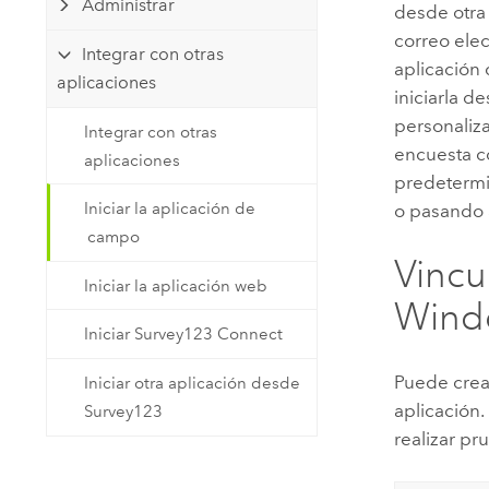
Administrar
desde otra
Recursos Naturales
Tecnología para desarrolladores
correo elec
Integrar con otras
Crear aplicaciones de
aplicación
aplicaciones
representación cartográfica y
iniciarla d
Todos los sectores
análisis espacial
personaliz
Integrar con otras
encuesta c
aplicaciones
predetermi
Todos los productos
Iniciar la aplicación de
o pasando 
campo
Vincu
Iniciar la aplicación web
Wind
Iniciar Survey123 Connect
Puede crear
Iniciar otra aplicación desde
aplicación
Survey123
realizar pr