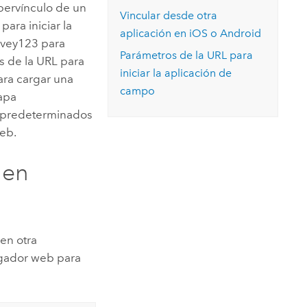
Explorar el curso
pervínculo de un
structuras
Explorar ArcGIS Pro
Vincular desde otra
Leer la historia
ara iniciar la
aplicación en
iOS
o
Android
rvey123
para
Parámetros de la URL para
os de la URL para
iniciar la aplicación de
ara cargar una
campo
apa
s predeterminados
eb.
 en
 en otra
egador web para