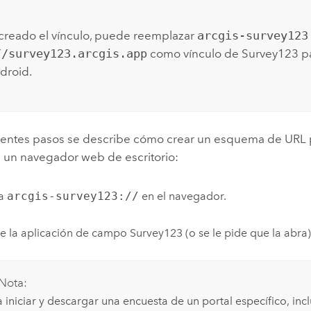
creado el vínculo, puede reemplazar
arcgis-survey123
//survey123.arcgis.app
como vínculo de
Survey123
pa
droid
.
uientes pasos se describe cómo crear un esquema de URL 
en un navegador web de escritorio:
ba
arcgis-survey123://
en el navegador.
e la aplicación de campo
Survey123
(o se le pide que la abra)
Nota:
 iniciar y descargar una encuesta de un portal específico, incl