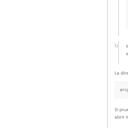
La dir
arc
Si pru
abrir 