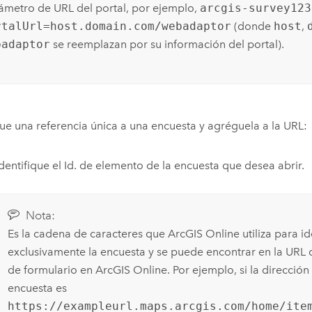
ámetro de URL del portal, por ejemplo,
arcgis-survey123
rtalUrl=host.domain.com/webadaptor
(donde
host
,
badaptor
se reemplazan por su información del portal).
e una referencia única a una encuesta y agréguela a la URL:
Identifique el Id. de elemento de la encuesta que desea abrir.
Nota:
Es la cadena de caracteres que
ArcGIS Online
utiliza para id
exclusivamente la encuesta y se puede encontrar en la URL
de formulario en
ArcGIS Online
. Por ejemplo, si la direcció
encuesta es
https://exampleurl.maps.arcgis.com/home/ite