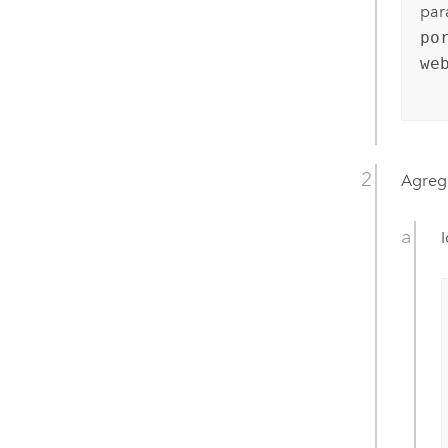
par
po
we
Agregu