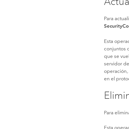
Actua
Para actual
SecurityC
Esta operac
conjuntos d
que se vue
servidor de
operación,
en el proto
Elimin
Para elimin
Esta operac