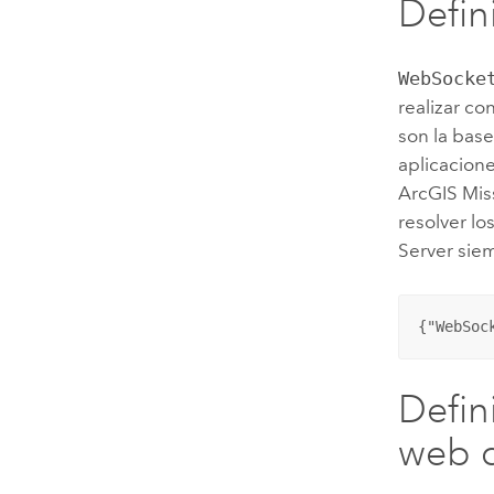
Defin
WebSocke
realizar c
son la bas
aplicacion
ArcGIS Mis
resolver l
Server
siem
{"WebSoc
Defin
web d