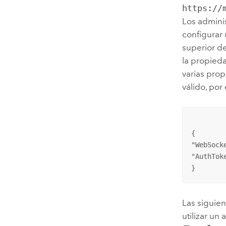
https://
Los admini
configurar 
superior de
la propied
varias pro
válido, por
{

"WebSock
"AuthTok
}
Las siguie
utilizar un