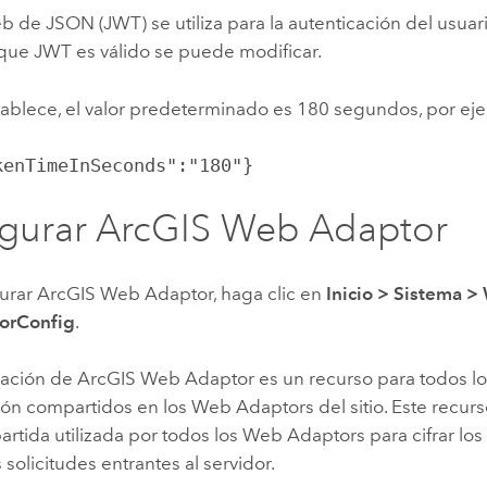
b de JSON (JWT) se utiliza para la autenticación del usuari
 que JWT es válido se puede modificar.
stablece, el valor predeterminado es 180 segundos, por ej
kenTimeInSeconds":"180"}
igurar
ArcGIS Web Adaptor
gurar
ArcGIS Web Adaptor
, haga clic en
Inicio
>
Sistema
>
orConfig
.
ración de
ArcGIS Web Adaptor
es un recurso para todos l
ón compartidos en los Web Adaptors del sitio. Este recurso
rtida utilizada por todos los Web Adaptors para cifrar los
s solicitudes entrantes al servidor.