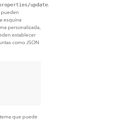
properties/update
.
e pueden
a esquina
ema personalizada,
eden establecer
 juntas como JSON
istema que puede