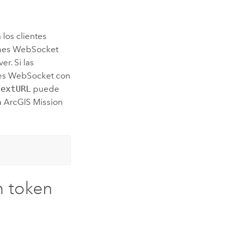
los clientes
ones WebSocket
ver
. Si las
ones WebSocket con
textURL
puede
a
ArcGIS Mission
n token