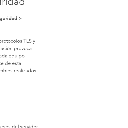
uridad
guridad
>
 protocolos TLS y
eración provoca
cada equipo
te de esta
mbios realizados
ursos del servidor.