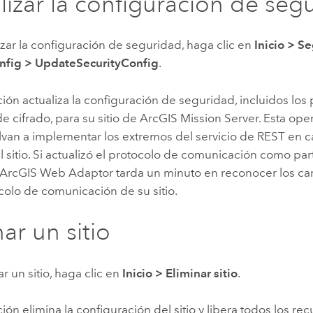
lizar la configuración de seg
izar la configuración de seguridad, haga clic en
Inicio
>
Se
onfig
>
UpdateSecurityConfig
.
ión actualiza la configuración de seguridad, incluidos los
e cifrado, para su sitio de
ArcGIS Mission Server
. Esta op
lvan a implementar los extremos del servicio de REST en 
l sitio. Si actualizó el protocolo de comunicación como par
ArcGIS Web Adaptor
tarda un minuto en reconocer los ca
colo de comunicación de su sitio.
ar un sitio
ar un sitio, haga clic en
Inicio
>
Eliminar sitio
.
ión elimina la configuración del sitio y libera todos los rec