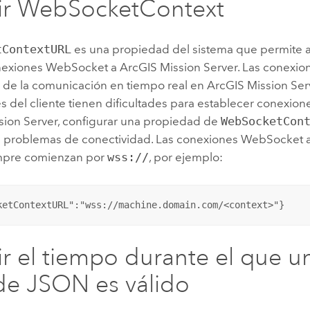
ir WebSocketContext
tContextURL
es una propiedad del sistema que permite a 
onexiones WebSocket a
ArcGIS Mission Server
. Las conexi
e de la comunicación en tiempo real en
ArcGIS Mission Ser
es del cliente tienen dificultades para establecer conexi
sion Server
, configurar una propiedad de
WebSocketCon
os problemas de conectividad. Las conexiones WebSocket 
pre comienzan por
wss://
, por ejemplo:
ketContextURL":"wss://machine.domain.com/<context>"}
ir el tiempo durante el que u
e JSON es válido