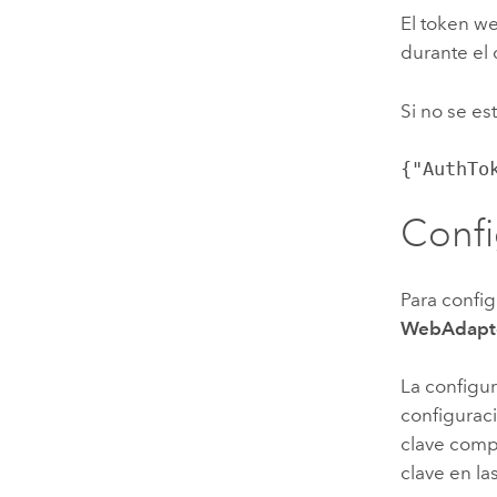
El token we
durante el
Si no se e
{"AuthTo
Conf
Para confi
WebAdapt
La configu
configuraci
clave compa
clave en la