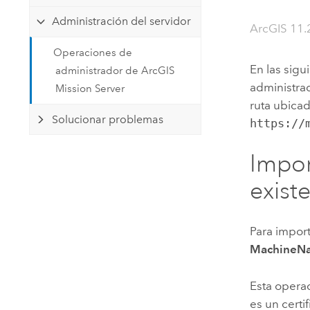
Recursos Naturales
Administración del servidor
Tecnología para desarrolladores
ArcGIS 11.2
Crear aplicaciones de
Operaciones de
representación cartográfica y
Todos los sectores
En las sigu
administrador de ArcGIS
análisis espacial
administra
Mission Server
ruta ubicad
Solucionar problemas
https://
Todos los productos
Impor
exist
Para import
MachineN
Esta operac
es un certi