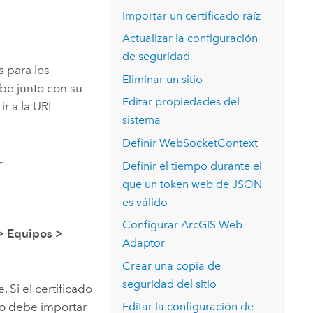
Explorar el curso
structuras
Explorar ArcGIS Pro
Importar un certificado raíz
Leer la historia
Actualizar la configuración
de seguridad
s para los
Eliminar un sitio
be junto con su
Editar propiedades del
 ir a la URL
sistema
Definir WebSocketContext
r
Definir el tiempo durante el
que un token web de JSON
es válido
Configurar
ArcGIS Web
>
Equipos
>
Adaptor
Crear una copia de
seguridad del sitio
 Si el certificado
ero debe importar
Editar la configuración de