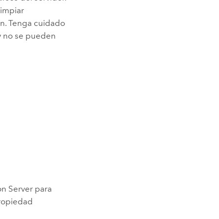
limpiar
ón. Tenga cuidado
 y no se pueden
on Server
para
propiedad