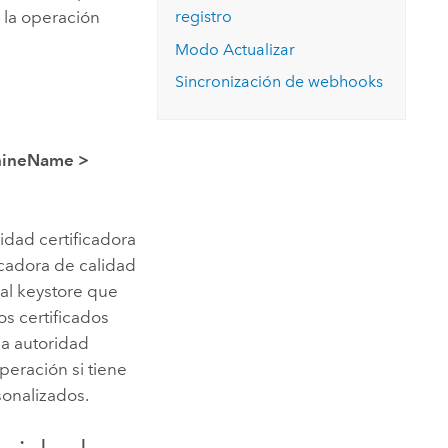
o la operación
registro
Modo Actualizar
Sincronización de webhooks
hineName
>
idad certificadora
ficadora de calidad
 al keystore que
os certificados
la autoridad
operación si tiene
sonalizados.