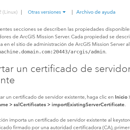
Explorar la gestión de infrae
 (Linux)
|
|
Archivo de ayuda
Otras versiones
Todas las historias
ientes secciones se describen las propiedades disponible
dores de
ArcGIS Mission Server
. Cada propiedad se descri
a en el sitio de administración de
ArcGIS Mission Server
al
machine.domain.com:20443/arcgis/admin
.
tar un certificado de servido
ente
ar un certificado de servidor existente, haga clic en
Inicio
ame
>
sslCertificates
>
importExistingServerCertificate
.
ión importa un certificado de servidor existente al keystore.
ficado firmado por una autoridad certificadora (CA), prim