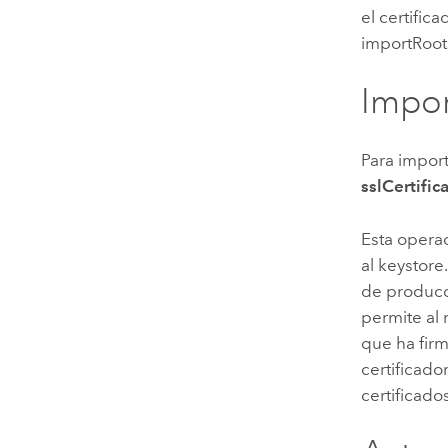
el certific
importRoot
Impor
Para import
sslCertific
Esta operac
al keystore
de producci
permite al 
que ha firm
certificado
certificado