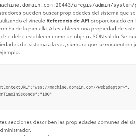
machine.domain.com:20443/arcgis/admin/system/
stradores pueden buscar propiedades del sistema que s
utilizando el vínculo
Referencia de API
proporcionado en l
recha de la pantalla. Al establecer una propiedad de sist
ad se debe establecer como un objeto JSON válido. Se pu
piedades del sistema a la vez, siempre que se encuentren
 ejemplo:
etContextURL":"wss://machine.domain.com/<webadaptor>",

enTimeInSeconds":"180"

ntes secciones describen las propiedades comunes del s
 administrador.