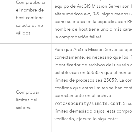
Compruebe si
equipo de
ArcGIS Mission Server
son l
el nombre de
alfanuméricos a–z, 0–9, signo menos (-)
host contiene
como se indica en la especificación RF
caracteres no
nombre de host tiene uno o más carac
válidos
la comprobación fallará.
Para que
ArcGIS Mission Server
se eje
correctamente, es necesario que los l
identificador de archivos del usuario d
establezcan en 65535 y que el núme
límites de procesos sea 25059. La c
confirma que estos límites se han con
Comprobar
correctamente en el archivo
límites del
/etc/security/limits.conf
. Si 
sistema
límites demasiado bajos, esta comprob
verificarlo, ejecute lo siguiente: