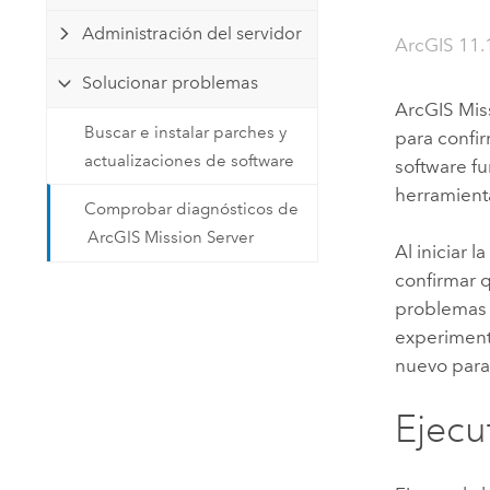
Recursos Naturales
Administración del servidor
Tecnología para desarrolladores
ArcGIS 11.1
Crear aplicaciones de
Solucionar problemas
representación cartográfica y
Todos los sectores
ArcGIS Mis
análisis espacial
Buscar e instalar parches y
para confir
actualizaciones de software
software fu
herramienta
Todos los productos
Comprobar diagnósticos de
ArcGIS Mission Server
Al iniciar 
confirmar 
problemas i
experiment
nuevo para 
Ejecu