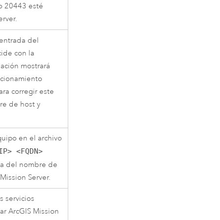
o 20443 esté
erver
.
entrada del
ide con la
bación mostrará
uncionamiento
Para corregir este
re de host y
uipo en el archivo
IP> <FQDN>
ada del nombre de
Mission Server
.
s servicios
iar
ArcGIS Mission