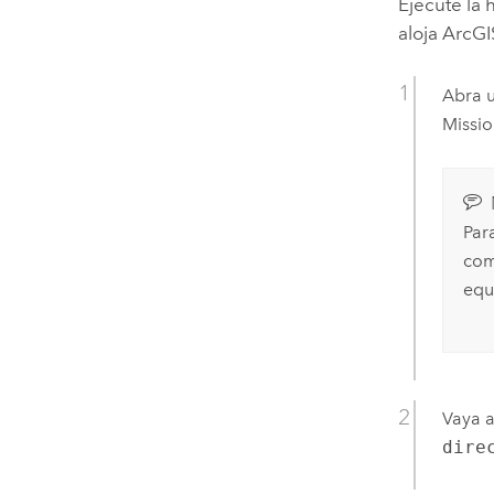
Ejecute la
aloja
ArcGI
Abra u
Missio
Par
com
equ
Vaya a
dire