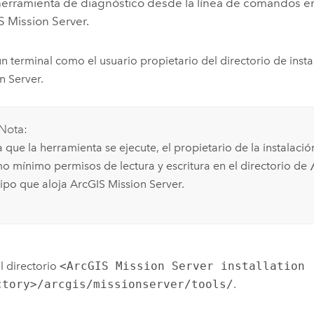
 herramienta de diagnóstico desde la línea de comandos e
S Mission Server
.
n terminal como el usuario propietario del directorio de inst
n Server
.
Nota:
a que la herramienta se ejecute, el propietario de la instalaci
o mínimo permisos de lectura y escritura en el directorio de
ipo que aloja
ArcGIS Mission Server
.
l directorio
<ArcGIS Mission Server installation
ctory>/arcgis/missionserver/tools/
.