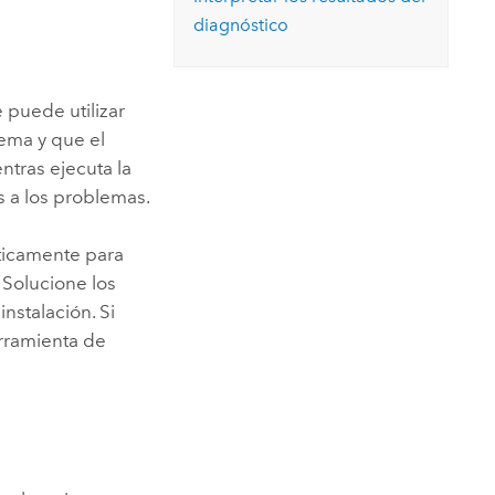
Explorar el curso
structuras
Explorar ArcGIS Pro
diagnóstico
Leer la historia
 puede utilizar
tema y que el
ntras ejecuta la
s a los problemas.
áticamente para
. Solucione los
nstalación. Si
erramienta de