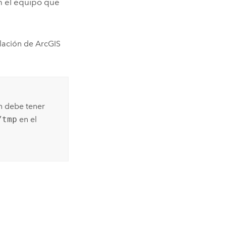
n el equipo que
alación de
ArcGIS
ón debe tener
/tmp
en el