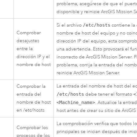
problema, asegúrese de que el puert
disponible y reinicie
ArcGIS Mission S
Si el archivo
/etc/hosts
contiene la 
Comprobar
nombre de host del equipo y no coinc
desajustes
dirección IP del equipo, esta compro
entre la
una advertencia. Esto provocará el f
dirección IP y el
incorrecto de
ArcGIS Mission Server
. 
nombre de host
problema, corrija la entrada del nomb
reinicie
ArcGIS Mission Server
.
La entrada del nombre de host del eq
Comprobar la
entrada del
/etc/hosts
debe tener el formato
<
nombre de host
<Machine_name>
. Actualice la entr
en /etc/hosts
host antes de crear su sitio de
ArcGIS 
La comprobación verifica que todos lo
Comprobar los
principales se inician después de inic
procesos de los