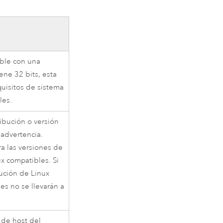
ble con una
iene 32 bits, esta
quisitos de sistema
les.
ribución o versión
 advertencia.
ra las versiones de
ux compatibles. Si
bución de Linux
es no se llevarán a
 de host del