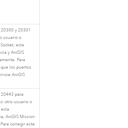
to 20300 y 20301
o usuario o
Socket, esta
ncia y
ArcGIS
tamente. Para
 que los puertos
inicie
ArcGIS
o 20443 para
i otro usuario o
 esta
ia,
ArcGIS Mission
Para corregir este