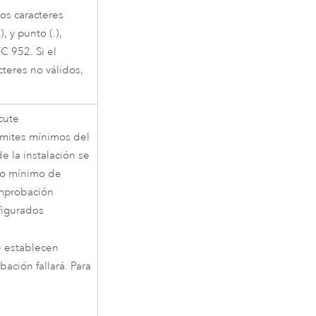
os caracteres
, y punto (.),
C 952. Si el
teres no válidos,
cute
ímites mínimos del
e la instalación se
ro mínimo de
omprobación
figurados
se establecen
ación fallará. Para