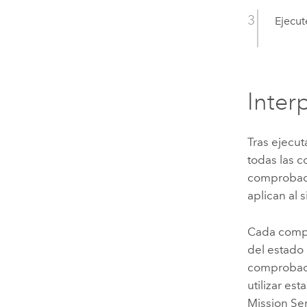
Ejecu
Inter
Tras ejecu
todas las c
comprobaci
aplican al 
Cada compr
del estado
comprobaci
utilizar es
Mission Se