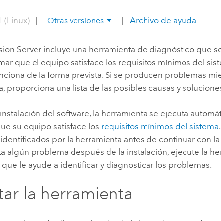
Explorar la gestión de infrae
 (Linux)
|
|
Archivo de ayuda
Otras versiones
Todas las historias
sion Server
incluye una herramienta de diagnóstico que se
mar que el equipo satisface los requisitos mínimos del sis
nciona de la forma prevista. Si se producen problemas mie
, proporciona una lista de las posibles causas y solucione
la instalación del software, la herramienta se ejecuta autom
que su equipo satisface los
requisitos mínimos del sistema
dentificados por la herramienta antes de continuar con la i
a algún problema después de la instalación, ejecute la h
que le ayude a identificar y diagnosticar los problemas.
tar la herramienta