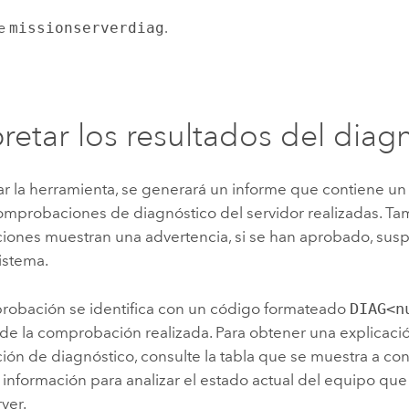
te
missionserverdiag
.
pretar los resultados del diag
tar la herramienta, se generará un informe que contiene u
omprobaciones de diagnóstico del servidor realizadas. Tam
ones muestran una advertencia, si se han aprobado, sus
sistema.
obación se identifica con un código formateado
DIAG<n
 de la comprobación realizada. Para obtener una explicaci
ón de diagnóstico, consulte la tabla que se muestra a co
ta información para analizar el estado actual del equipo que
rver
.