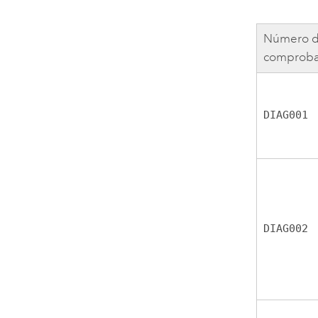
Número d
comproba
DIAG001
DIAG002