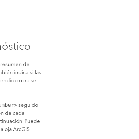
nóstico
n resumen de
bién indica si las
pendido o no se
umber>
seguido
ón de cada
ntinuación. Puede
 aloja
ArcGIS