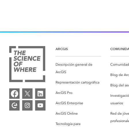
ARCGIS
COMUNID
Descripción general de
Comunidad 
ArcGIS
Blog de Ar
Representación cartográfica
Blog del se
ArcGIS Pro
Investigaci
ArcGIS Enterprise
usuarios
ArcGIS Online
Red de jóv
profesionale
Tecnología para