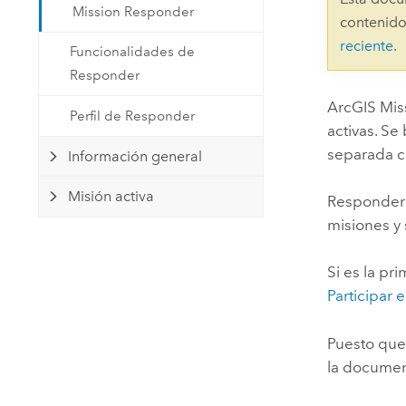
Mission Responder
Recursos Naturales
contenido
Tecnología para desarrolladores
reciente
.
Funcionalidades de
Crear aplicaciones de
Responder
representación cartográfica y
Todos los sectores
análisis espacial
ArcGIS Mis
Perfil de Responder
activas. Se
separada c
Información general
Todos los productos
Misión activa
Responder
misiones y 
Si es la pr
Participar
Puesto qu
la documen