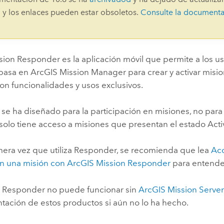
Explorar la gestión de infrae
 y los enlaces pueden estar obsoletos.
Consulte la document
Todas las historias
sion Responder
es la aplicación móvil que permite a los u
 basa en
ArcGIS Mission Manager
para crear y activar misi
on funcionalidades y usos exclusivos.
se ha diseñado para la participación en misiones, no para l
solo tiene acceso a misiones que presentan el estado Acti
imera vez que utiliza
Responder
, se recomienda que lea
Acc
 en una misión con
ArcGIS Mission Responder
para entender
e
Responder
no puede funcionar sin
ArcGIS Mission Serve
tación de estos productos si aún no lo ha hecho.