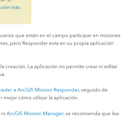
Explorar el curso
structuras
Explorar ArcGIS Pro
ación más
Leer la historia
suarios que están en el campo participar en misiones
ones, pero
Responder
está en su propia aplicación
a creación. La aplicación no permite crear ni editar
va.
eder a ArcGIS Mission Responder
, seguido de
 mejor cómo utilizar la aplicación.
r
ni
ArcGIS Mission Manager
, se recomienda que lea