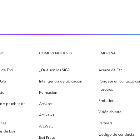
AD
COMPRENDER SIG
EMPRESA
de Esri
¿Qué son los SIG?
Acerca de Esri
cGIS
Inteligencia de ubicación
Póngase en contacto co
nosotros
ctor
Formación
Profesiones
ón y pruebas de
ArcUser
Visión abierta
ArcNews
enes
Partners
ArcWatch
s de Esri
Código de conducta
Esri Press