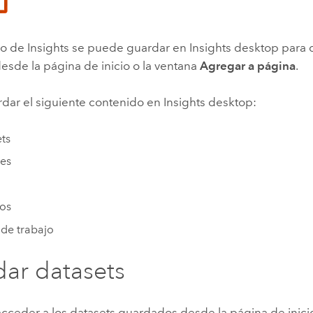
Explorar la gestión de infrae
Todas las historias
do de
Insights
se puede guardar en
Insights desktop
para 
esde la página de inicio o la ventana
Agregar a página
.
dar el siguiente contenido en
Insights desktop
:
ts
es
os
 de trabajo
ar datasets
cceder a los datasets guardados desde la página de inicio