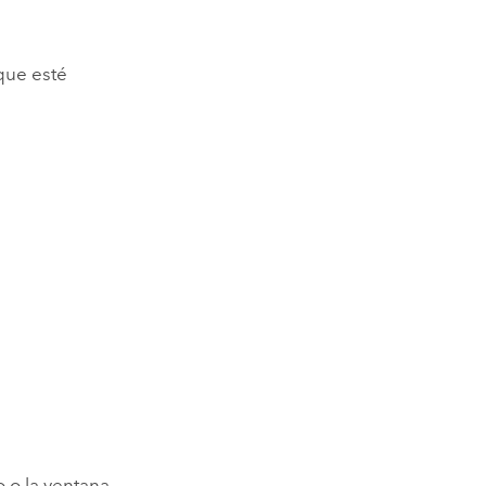
Explorar el curso
structuras
Explorar ArcGIS Pro
Leer la historia
que esté
 o la ventana