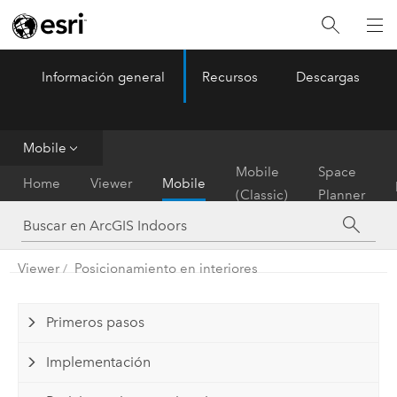
Información general
Recursos
Descargas
ArcGIS Indoors
Menu
Mobile
Mobile
Space
Home
Viewer
Mobile
(Classic)
Planner
Viewer
Posicionamiento en interiores
Primeros pasos
Implementación