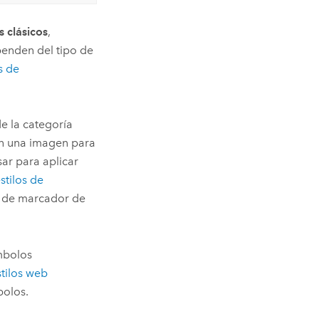
 clásicos
,
penden del tipo de
s de
de la categoría
an una imagen para
sar para aplicar
stilos de
s de marcador de
mbolos
stilos web
bolos.