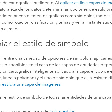
ión cartográfica inteligente. Al
aplicar estilo a capas de 
Explorar la gestión de infrae
 naturaleza de los datos determina las opciones de estilo 
Todas las historias
rimentar con elementos gráficos como símbolos, rampas 
sí como rotación, clasificación y temas, y ver al instante sus
en el mapa.
ar el estilo de símbolo
r entre una variedad de opciones de símbolo al aplicar est
es disponibles en el caso de las capas de entidades depe
ión cartográfica inteligente aplicado a la capa, el tipo de
, línea o polígono) y el tipo de símbolo que elija. Existen 
r estilo a una capa de imágenes
.
r el estilo de símbolo de todas las entidades de una capa,
os cinco primeros pasos de
Aplicar estilos
.