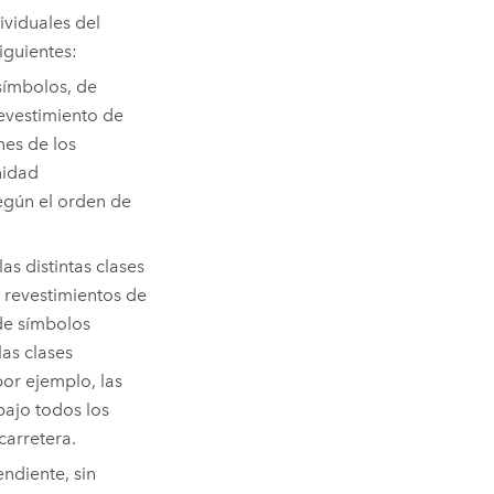
ividuales del
iguientes:
símbolos, de
evestimiento de
nes de los
nidad
egún el orden de
as distintas clases
s revestimientos de
 de símbolos
las clases
or ejemplo, las
bajo todos los
carretera.
ndiente, sin