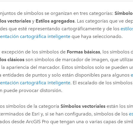
njuntos de símbolos se organizan en tres categorías:
Símbolos
os vectoriales
y
Estilos agregados
. Las categorías que ve de
des que esté representando cartográficamente y de los
estilo
entación cartográfica inteligente
que haya seleccionado.
 excepción de los símbolos de
Formas básicas
, los símbolos 
os clásicos
son símbolos de marcador de imagen, que utiliz
r la apariencia del marcador. Estos símbolos solo se pueden u
 a entidades de puntos y solo están disponibles para algunos
e
entación cartográfica inteligente
. El escalado de los símbolo
 puede provocar distorsión.
los símbolos de la categoría
Símbolos vectoriales
están los sí
terminados de
Esri
y, si se han configurado, símbolos de los
e
cados desde
ArcGIS Pro
que tengan una o varias capas de sím