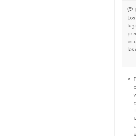
Los
lug
pre
est
los
P
d
T
t
o
u