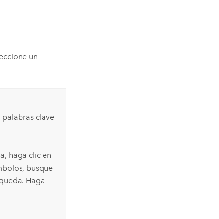
leccione un
 palabras clave
a, haga clic en
ímbolos, busque
squeda. Haga