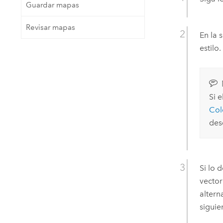
Guardar mapas
Revisar mapas
En la 
estilo.
Si e
Col
des
Si lo 
vector
altern
siguie