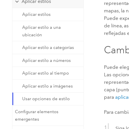
Aplicar estilos
representac
Recursos Naturales
Tecnología para desarrolladores
mapas
, la
Aplicar estilos
Crear aplicaciones de
Puede expe
representación cartográfica y
de línea, a
Todos los sectores
Aplicar estilo a una
análisis espacial
reflejadas 
ubicación
Cambi
Aplicar estilo a categorías
Todos los productos
Aplicar estilo a números
Puede elegi
Aplicar estilo al tiempo
Las opcion
representac
Aplicar estilo a imágenes
capa (punto
para
aplica
Usar opciones de estilo
Para cambia
Configurar elementos
emergentes
Siga l