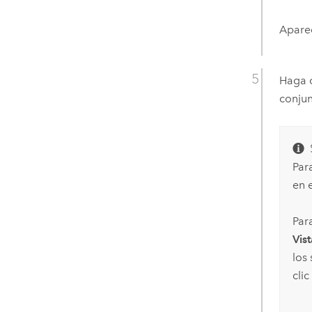
Apare
Haga c
conjun
Par
en 
Par
Vist
los
cli