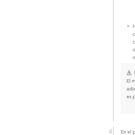
H
c
c
d
n
El 
adi
es 
En el 