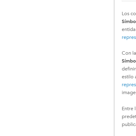
Los co
Símbol
entida
repres
Con la
Símbol
defini
estilo
repres
imagen
Entre 
prede
publi