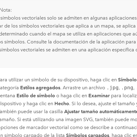
Nota:
 símbolos vectoriales solo se admiten en algunas aplicaciones
ar de los símbolos vectoriales que aplica a un mapa, se aplica
determinado cuando el mapa se utiliza en aplicaciones que a
os símbolos. Consulte la documentación de la aplicación para 
 símbolos vectoriales se admiten en una aplicación específica 
ara utilizar un símbolo de su dispositivo, haga clic en
Símbolo
categoría
Estilos agregados
. Arrastre un archivo
.jpg
,
.png
,
ventana
Estilo de símbolo
o haga clic en
Examinar
para localiz
ispositivo y haga clic en
Hecho
. Si lo desea, ajuste el tamaño 
ambién puede usar la casilla
Ajustar tamaño automáticament
amaño. Si está utilizando una imagen SVG, también puede mod
pciones de marcador vectorial como se describe a continuaci
n símbolo cargado de la lista
Símbolos cargados
, haga clic 