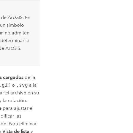
 de ArcGIS. En
 un símbolo
ún no admiten
determinar si
de ArcGIS.
s cargados
de la
.gif
o
.svg
a la
ar el archivo en su
y la rotación.
e
para ajustar el
ificar las
ón. Para eliminar
en
Vista de lista
y