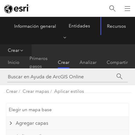
Entidades
Información general
Recursos
ArcGIS Online
Menu
Crear
Primeros
Inicio
Crear
Analizar
Compartir
pasos
Crear
Crear mapas
Aplicar estilos
Elegir un mapa base
Agregar capas