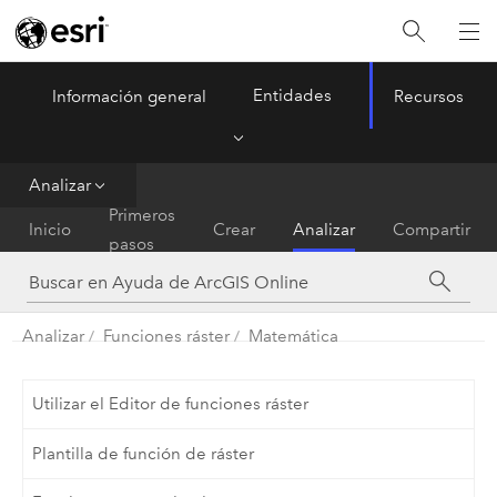
Entidades
Información general
Recursos
ArcGIS Online
Menu
Analizar
Primeros
Inicio
Crear
Analizar
Compartir
pasos
Analizar
Funciones ráster
Matemática
Utilizar el Editor de funciones ráster
Plantilla de función de ráster