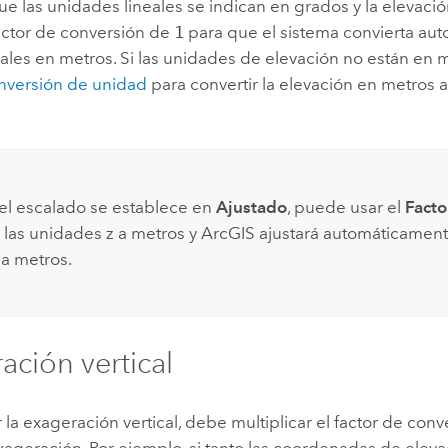
que las unidades lineales se indican en grados y la elevaci
factor de conversión de
1
para que el sistema convierta au
ales en metros. Si las unidades de elevación no están en me
nversión de unidad
para convertir la elevación en metros 
l escalado se establece en
Ajustado
, puede usar el
Facto
 las unidades z a metros y ArcGIS ajustará automáticamente 
 a metros.
ación vertical
r la exageración vertical, debe multiplicar el factor de conv
xageración. Por ejemplo, si tanto las coordenadas de elev