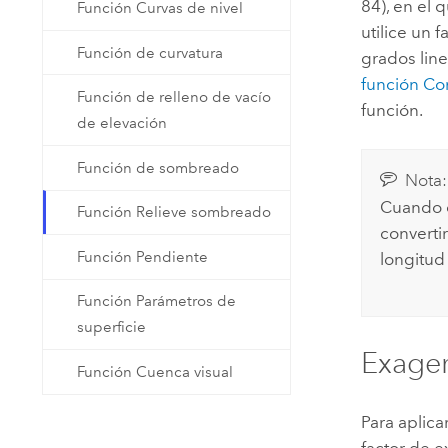
84), en el 
Función Curvas de nivel
utilice un 
Función de curvatura
grados line
función Co
Función de relleno de vacío
función.
de elevación
Función de sombreado
Nota:
Cuando e
Función Relieve sombreado
convertir
Función Pendiente
longitud
Función Parámetros de
superficie
Exager
Función Cuenca visual
Para aplica
factor de e