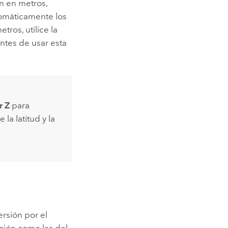
ón en metros,
tomáticamente los
tros, utilice la
antes de usar esta
r Z
para
la latitud y la
ersión por el
ación como las del