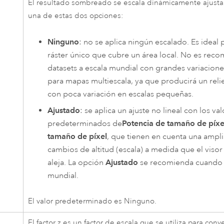
El resultado sombreado se escala dinámicamente ajustan
una de estas dos opciones:
Ninguno
: no se aplica ningún escalado. Es ideal 
ráster único que cubre un área local. No es rec
datasets a escala mundial con grandes variacione
para mapas multiescala, ya que producirá un reli
con poca variación en escalas pequeñas.
Ajustado
: se aplica un ajuste no lineal con los va
predeterminados de
Potencia de tamaño de píxe
tamaño de píxel
, que tienen en cuenta una ampl
cambios de altitud (escala) a medida que el visor
aleja. La opción
Ajustado
se recomienda cuando s
mundial.
El valor predeterminado es Ninguno.
El factor z es un factor de escala que se utiliza para conve