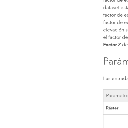
dataset est
factor de e
factor de e
elevación s
el factor d
Factor Z
de
Parám
Las entrada
Parámetr
Ráster