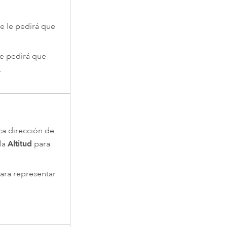
se le pedirá que
 le pedirá que
.
ca dirección de
la
Altitud
para
para representar