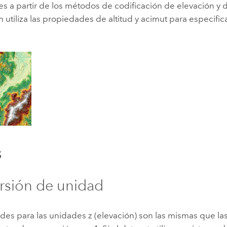
s a partir de los métodos de codificación de elevación y
Explorar la gestión de infrae
n utiliza las propiedades de altitud y acimut para especific
Todas las historias
s
rsión de unidad
ades para las unidades z (elevación) son las mismas que la