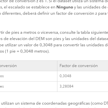
l factor de conversión z es 1. Si el dataset utiliza un sistem
s, el escalado se establece en
Ninguno
y las unidades de 
n diferentes, deberá definir un factor de conversión z para
tir de pies a metros o viceversa, consulte la tabla siguiente
es de elevación del DEM son pies y las unidades del data
e utilizar un valor de 0,3048 para convertir las unidades 
os (1 pie = 0,3048 metros).
onversión
Factor de conversión
ros
0,3048
ies
3,28084
os utilizan un sistema de coordenadas geográficas (com