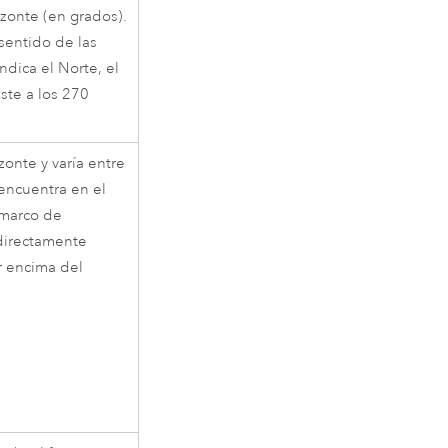
rizonte (en grados).
 sentido de las
ndica el Norte, el
este a los 270
zonte y varía entre
 encuentra en el
 marco de
 directamente
r encima del