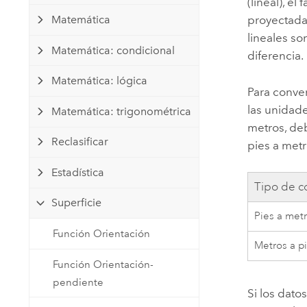
(lineal), e
Matemática
proyectada
lineales so
Matemática: condicional
diferencia.
Matemática: lógica
Para conver
las unidad
Matemática: trigonométrica
metros, deb
Reclasificar
pies a metr
Estadística
Tipo de c
Superficie
Pies a met
Función Orientación
Metros a p
Función Orientación-
pendiente
Si los dat