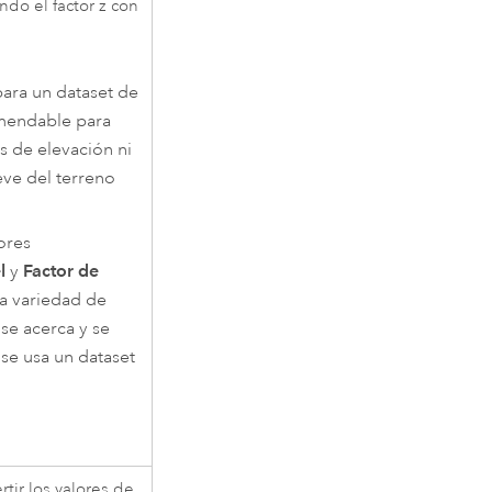
do el factor z con
para un dataset de
omendable para
s de elevación ni
eve del terreno
lores
l
y
Factor de
ia variedad de
 se acerca y se
e usa un dataset
rtir los valores de