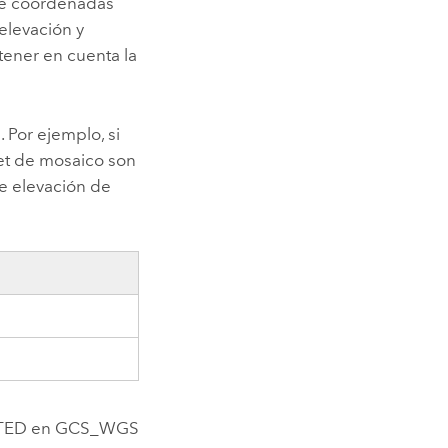
a de coordenadas
elevación y
 tener en cuenta la
. Por ejemplo, si
set de mosaico son
de elevación de
o DTED en GCS_WGS