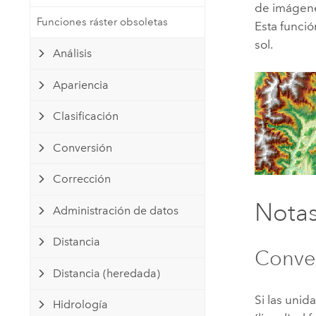
de imágene
Recursos Naturales
Funciones ráster obsoletas
Tecnología para desarrolladores
Esta funció
Crear aplicaciones de
sol.
Análisis
representación cartográfica y
Todos los sectores
análisis espacial
Apariencia
Clasificación
Todos los productos
Conversión
Corrección
Nota
Administración de datos
Distancia
Conve
Distancia (heredada)
Si las unid
Hidrología