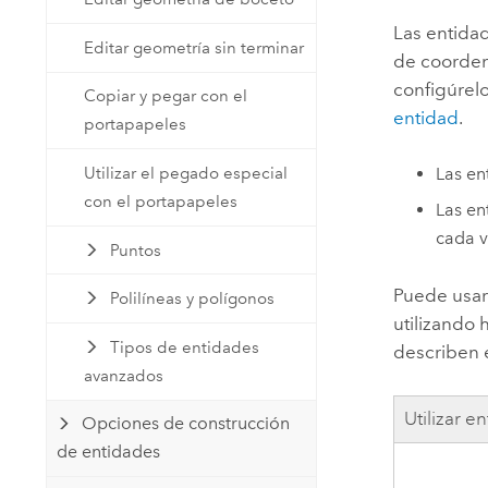
Las entida
Editar geometría sin terminar
de coordena
configúrel
Copiar y pegar con el
entidad
.
portapapeles
Utilizar el pegado especial
Las en
con el portapapeles
Las en
cada v
Puntos
Puede usar
Polilíneas y polígonos
utilizando
Tipos de entidades
describen e
avanzados
Utilizar 
Opciones de construcción
de entidades