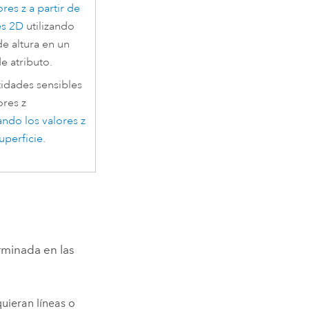
ores z a partir de
es 2D
utilizando
de altura en un
 atributo.
idades sensibles
ores z
ando los valores z
uperficie
.
rminada en las
uieran líneas o