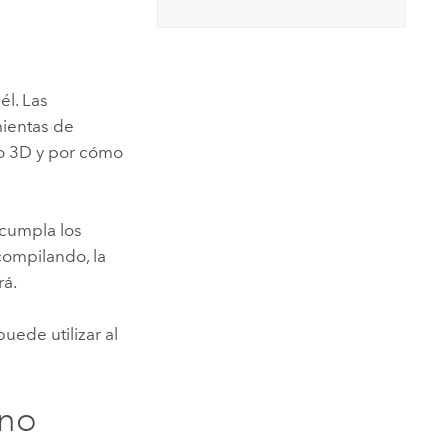
Explorar el curso
structuras
Explorar ArcGIS Pro
Leer la historia
él. Las
mientas de
 o 3D y por cómo
cumpla los
compilando, la
rá.
uede utilizar al
ono