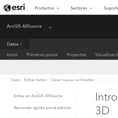
Productos
Sectores
Soporte
ARCGIS
SECTORES
SOPORTE
CA
ArcGIS AllSource
Descripción general de ArcGIS
Arquitectura, ingeniería y
Servici
Re
Menu
Plataforma geoespacial de Esri
construcción
Ve
Soporte
para empresas
es
Datos
Empresa
Formac
ArcGIS Online
An
Inicio
Primeros pasos
Proyectos
Visualizaci
Conservación
Plataforma completa de
Pr
representación cartográfica de
an
Educación
SaaS
Ad
Servicios públicos de ener
Data
Editar datos
Crear nuevas entidades
ArcGIS Pro
In
Gestión de instalaciones
El software SIG líder del mundo
es
Intr
Editar en ArcGIS AllSource
Salud y servicios humanos
ArcGIS Enterprise
3D
Recorrido rápido por la edición
Sistema fundamental para SIG y
Gobierno nacional
representación cartográfica