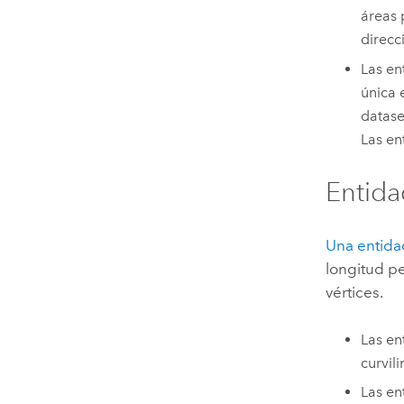
áreas 
direcc
Las en
única 
datase
Las en
Entida
Una entida
longitud p
vértices.
Las en
curvil
Las en