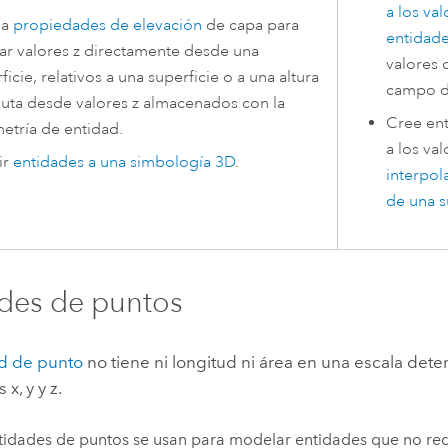
a los val
na
propiedades de elevación
de capa para
entidad
ar valores z directamente desde una
valores 
ficie, relativos a una superficie o a una altura
campo de
uta desde valores z almacenados con la
Cree ent
etría de entidad.
a los val
ir
entidades a una simbología 3D
.
interpol
de una s
des de puntos
d de punto
no tiene ni longitud ni área en una escala dete
x, y y z.
tidades de puntos se usan para modelar entidades que no req