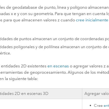
des de geodatabase de punto, línea y polígono almacena
das x e y con su geometría. Para que tengan en cuenta lo
os para que almacenen valores z cuando
cree inicialmente
tidades de puntos almacenan un conjunto de coordenadas po
tidades poligonales y de polilínea almacenan un conjunto d
értice.
 entidades 2D existentes
en escenas
o agregar valores z 
 herramientas de geoprocesamiento. Algunos de los métod
n la siguiente tabla:
entidades 2D en escenas 3D
Agregar valo
Cree
ent