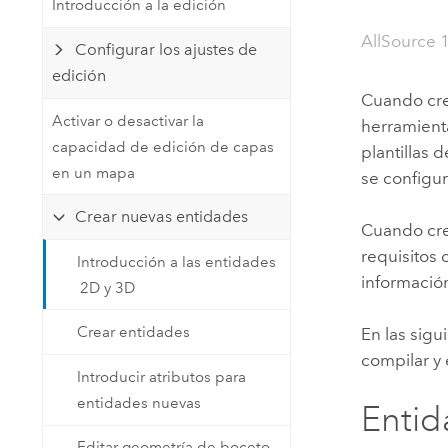
Introducción a la edición
Recursos Naturales
Tecnología para desarrolladores
AllSource 
Configurar los ajustes de
Crear aplicaciones de
edición
representación cartográfica y
Todos los sectores
Cuando cre
análisis espacial
Activar o desactivar la
herramient
capacidad de edición de capas
plantillas
en un mapa
se configur
Todos los productos
Crear nuevas entidades
Cuando crea
requisitos 
Introducción a las entidades
información
2D y 3D
Crear entidades
En las sigu
compilar y 
Introducir atributos para
entidades nuevas
Entid
Editar geometría de boceto