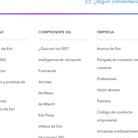
¿Algún comentario
AD
COMPRENDER SIG
EMPRESA
de Esri
¿Qué son los SIG?
Acerca de Esri
cGIS
Inteligencia de ubicación
Póngase en contacto co
nosotros
ctor
Formación
Profesiones
ón y pruebas de
ArcUser
Visión abierta
ArcNews
enes
Partners
ArcWatch
s de Esri
Código de conducta
Esri Press
empresarial
Vídeos de Esri
Iniciativas medioambien
Diccionario SIG