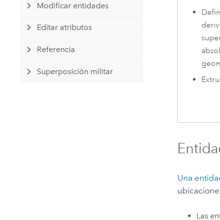
Modificar entidades
Defi
deriv
Editar atributos
super
Referencia
absol
geom
Superposición militar
Extru
Entida
Una entida
ubicaciones 
Las en