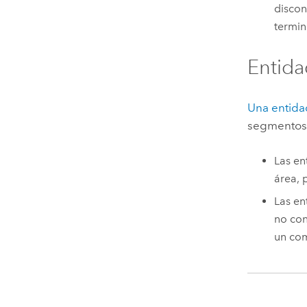
discon
termin
Entida
Una entida
segmentos d
Las en
área, 
Las en
no con
un com