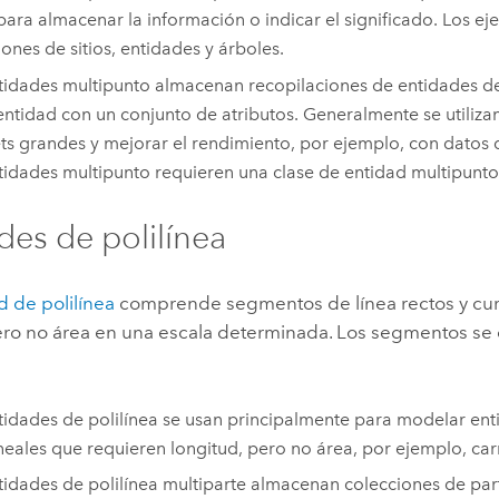
para almacenar la información o indicar el significado. Los ej
iones de sitios, entidades y árboles.
tidades multipunto almacenan recopilaciones de entidades 
entidad con un conjunto de atributos. Generalmente se utilizan
ts grandes y mejorar el rendimiento, por ejemplo, con datos 
tidades multipunto requieren una clase de entidad multipunto
des de polilínea
d de polilínea
comprende segmentos de línea rectos y cur
ero no área en una escala determinada. Los segmentos se 
tidades de polilínea se usan principalmente para modelar ent
ineales que requieren longitud, pero no área, por ejemplo, car
tidades de polilínea multiparte almacenan colecciones de part