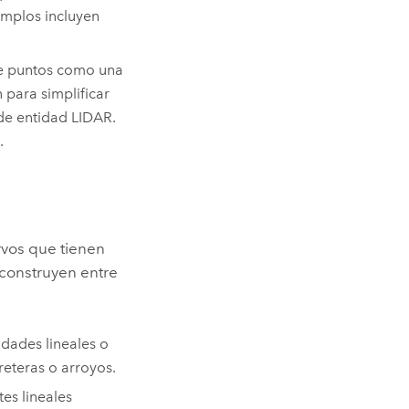
emplos incluyen
de puntos como una
 para simplificar
de entidad LIDAR.
.
vos que tienen
construyen entre
idades lineales o
reteras o arroyos.
es lineales