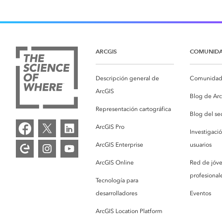
ARCGIS
COMUNID
Descripción general de
Comunidad 
ArcGIS
Blog de Ar
Representación cartográfica
Blog del se
ArcGIS Pro
Investigaci
ArcGIS Enterprise
usuarios
ArcGIS Online
Red de jóv
profesionale
Tecnología para
desarrolladores
Eventos
ArcGIS Location Platform