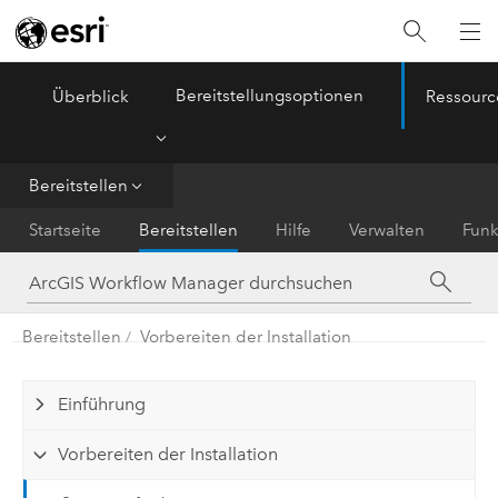
Bereitstellungsoptionen
Überblick
Ressourc
ArcGIS Workflow Manager
Menu
Bereitstellen
Startseite
Bereitstellen
Hilfe
Verwalten
Funk
Bereitstellen
Vorbereiten der Installation
Einführung
Vorbereiten der Installation