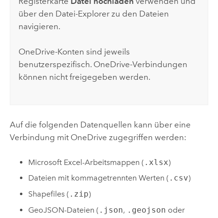
Registerkarte
Datei hochladen
verwenden und
über den Datei-Explorer zu den Dateien
navigieren.
OneDrive
-Konten sind jeweils
benutzerspezifisch.
OneDrive
-Verbindungen
können nicht freigegeben werden.
Auf die folgenden Datenquellen kann über eine
Verbindung mit
OneDrive
zugegriffen werden:
Microsoft Excel
-Arbeitsmappen (
.xlsx
)
Dateien mit kommagetrennten Werten (
.csv
)
Shapefiles (
.zip
)
GeoJSON-Dateien (
.json
,
.geojson
oder