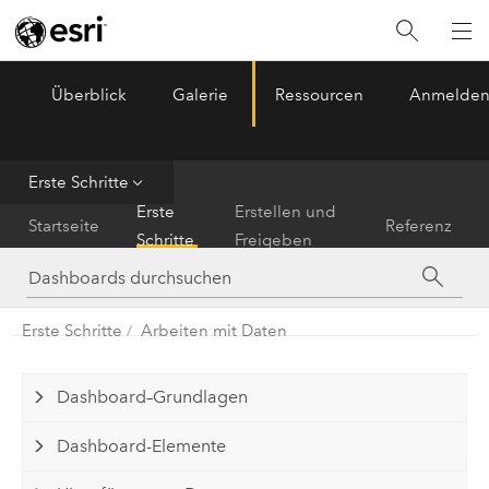
Überblick
Galerie
Ressourcen
Anmelde
ArcGIS Dashboards
Menu
Erste Schritte
Erste
Erstellen und
Startseite
Referenz
Schritte
Freigeben
Erste Schritte
Arbeiten mit Daten
Dashboard–Grundlagen
Dashboard-Elemente