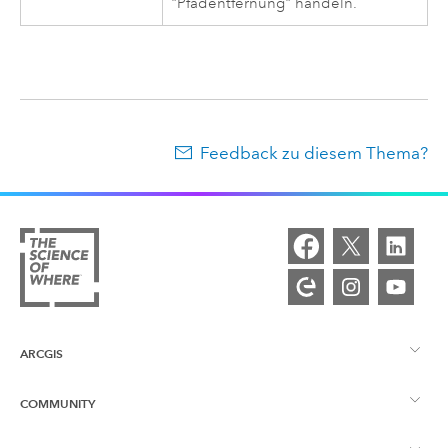
"Pfadentfernung" handeln.
Feedback zu diesem Thema?
ARCGIS
COMMUNITY
ArcGIS – Überblick